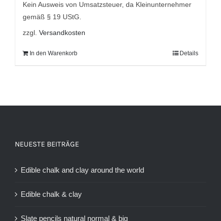
7,95 €
5,95 €.
Kein Ausweis von Umsatzsteuer, da Kleinunternehmer
gemäß § 19 UStG.
zzgl.
Versandkosten
In den Warenkorb
Details
NEUESTE BEITRÄGE
Edible chalk and clay around the world
Edible chalk & clay
Slate pencils natural normal & big