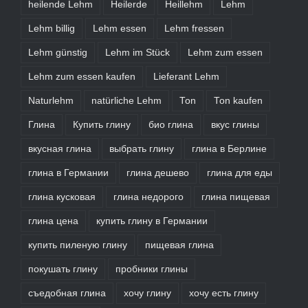
heilende Lehm
Heilerde
Heillehm
Lehm
Lehm billig
Lehm essen
Lehm fressen
Lehm günstig
Lehm im Stück
Lehm zum essen
Lehm zum essen kaufen
Lieferant Lehm
Naturlehm
natürliche Lehm
Ton
Ton kaufen
Глина
Купить глину
био глина
вкус глины
вкусная глина
выбрать глину
глина в Берлине
глина в Германии
глина дешево
глина для еды
глина кусковая
глина недорого
глина пищевая
глина цена
купить глину в Германии
купить пиленую глину
пищевая глина
покушать глину
пробники глины
съедобная глина
хочу глину
хочу есть глину