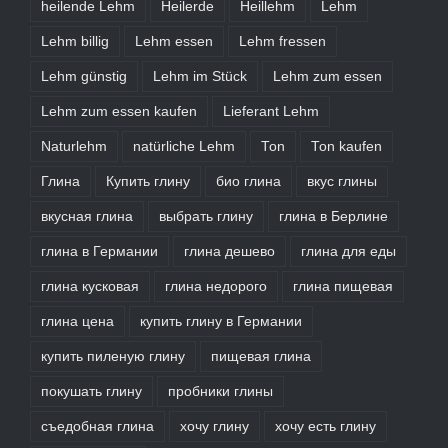
heilende Lehm
Heilerde
Heillehm
Lehm
Lehm billig
Lehm essen
Lehm fressen
Lehm günstig
Lehm im Stück
Lehm zum essen
Lehm zum essen kaufen
Lieferant Lehm
Naturlehm
natürliche Lehm
Ton
Ton kaufen
Глина
Купить глину
био глина
вкус глины
вкусная глина
выбрать глину
глина в Берлине
глина в Германии
глина дешево
глина для еды
глина кусковая
глина недорого
глина пищевая
глина цена
купить глину в Германии
купить пиленую глину
пищевая глина
покушать глину
пробники глины
съедобная глина
хочу глину
хочу есть глину