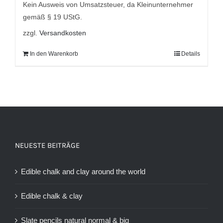
Kein Ausweis von Umsatzsteuer, da Kleinunternehmer
gemäß § 19 UStG.
zzgl.
Versandkosten
In den Warenkorb
Details
NEUESTE BEITRÄGE
Edible chalk and clay around the world
Edible chalk & clay
Slate pencils natural normal & big