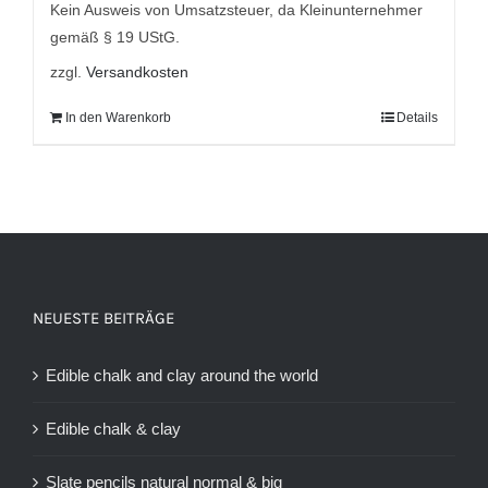
9,95 €
7,95 €.
Kein Ausweis von Umsatzsteuer, da Kleinunternehmer
gemäß § 19 UStG.
zzgl.
Versandkosten
In den Warenkorb
Details
NEUESTE BEITRÄGE
Edible chalk and clay around the world
Edible chalk & clay
Slate pencils natural normal & big