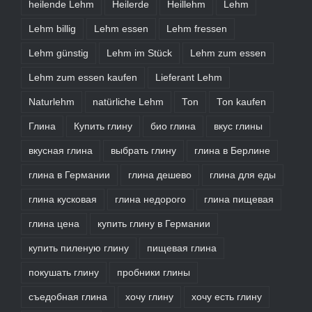
heilende Lehm
Heilerde
Heillehm
Lehm
Lehm billig
Lehm essen
Lehm fressen
Lehm günstig
Lehm im Stück
Lehm zum essen
Lehm zum essen kaufen
Lieferant Lehm
Naturlehm
natürliche Lehm
Ton
Ton kaufen
Глина
Купить глину
био глина
вкус глины
вкусная глина
выбрать глину
глина в Берлине
глина в Германии
глина дешево
глина для еды
глина кусковая
глина недорого
глина пищевая
глина цена
купить глину в Германии
купить пиленую глину
пищевая глина
покушать глину
пробники глины
съедобная глина
хочу глину
хочу есть глину