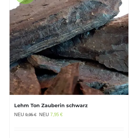
Lehm Ton Zauberin schwarz
Ursprünglicher
Aktueller
NEU
NEU
7,95
€
9,95
€
Preis
Preis
war:
ist: