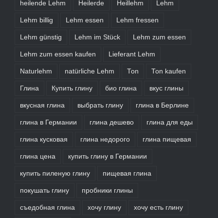
heilende Lehm
Heilerde
Heillehm
Lehm
Lehm billig
Lehm essen
Lehm fressen
Lehm günstig
Lehm im Stück
Lehm zum essen
Lehm zum essen kaufen
Lieferant Lehm
Naturlehm
natürliche Lehm
Ton
Ton kaufen
Глина
Купить глину
био глина
вкус глины
вкусная глина
выбрать глину
глина в Берлине
глина в Германии
глина дешево
глина для еды
глина кусковая
глина недорого
глина пищевая
глина цена
купить глину в Германии
купить пиленую глину
пищевая глина
покушать глину
пробники глины
съедобная глина
хочу глину
хочу есть глину