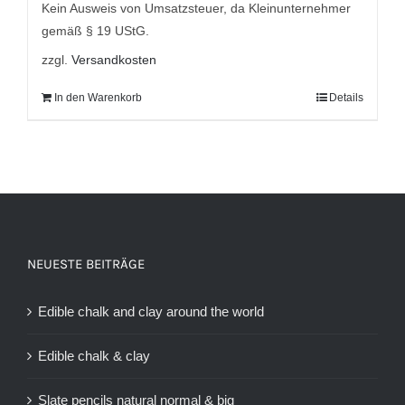
Kein Ausweis von Umsatzsteuer, da Kleinunternehmer
gemäß § 19 UStG.
zzgl.
Versandkosten
In den Warenkorb
Details
NEUESTE BEITRÄGE
Edible chalk and clay around the world
Edible chalk & clay
Slate pencils natural normal & big