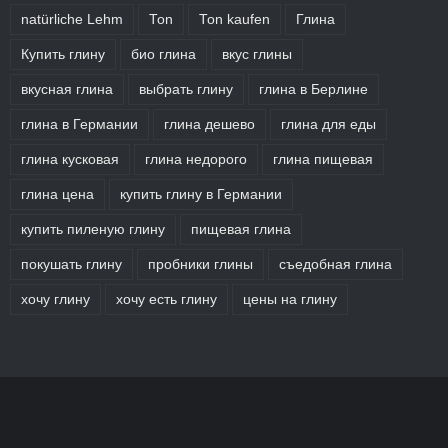
natürliche Lehm
Ton
Ton kaufen
Глина
Купить глину
био глина
вкус глины
вкусная глина
выбрать глину
глина в Берлине
глина в Германии
глина дешево
глина для еды
глина кусковая
глина недорого
глина пищевая
глина цена
купить глину в Германии
купить пиленую глину
пищевая глина
покушать глину
пробники глины
съедобная глина
хочу глину
хочу есть глину
цены на глину