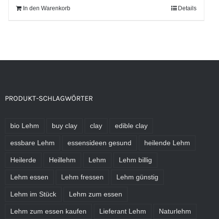
In den Warenkorb
Details
PRODUKT-SCHLAGWÖRTER
bio Lehm
buy clay
clay
edible clay
essbare Lehm
essensideen gesund
heilende Lehm
Heilerde
Heillehm
Lehm
Lehm billig
Lehm essen
Lehm fressen
Lehm günstig
Lehm im Stück
Lehm zum essen
Lehm zum essen kaufen
Lieferant Lehm
Naturlehm