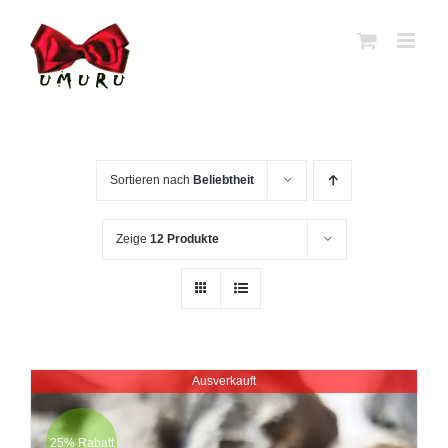
Zum
Inhalt
springen
Sortieren nach
Beliebtheit
Zeige
12 Produkte
Ausverkauft
25% Rabatt