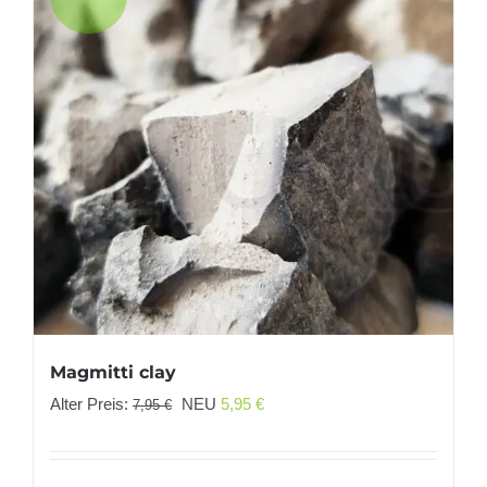
Magmitti clay
Ursprünglicher
Aktueller
Alter Preis:
NEU
5,95
€
7,95
€
Preis
Preis
war:
ist: