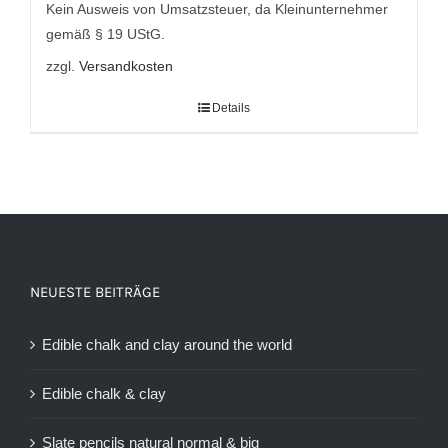
7,95 €
5,95 €.
Kein Ausweis von Umsatzsteuer, da Kleinunternehmer
gemäß § 19 UStG.
zzgl.
Versandkosten
Details
NEUESTE BEITRÄGE
Edible chalk and clay around the world
Edible chalk & clay
Slate pencils natural normal & big