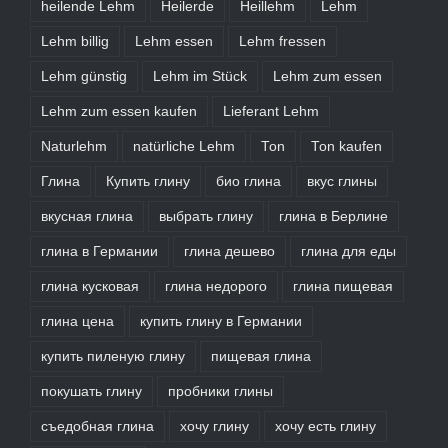
heilende Lehm
Heilerde
Heillehm
Lehm
Lehm billig
Lehm essen
Lehm fressen
Lehm günstig
Lehm im Stück
Lehm zum essen
Lehm zum essen kaufen
Lieferant Lehm
Naturlehm
natürliche Lehm
Ton
Ton kaufen
Глина
Купить глину
био глина
вкус глины
вкусная глина
выбрать глину
глина в Берлине
глина в Германии
глина дешево
глина для еды
глина кусковая
глина недорого
глина пищевая
глина цена
купить глину в Германии
купить пиленую глину
пищевая глина
покушать глину
пробники глины
съедобная глина
хочу глину
хочу есть глину