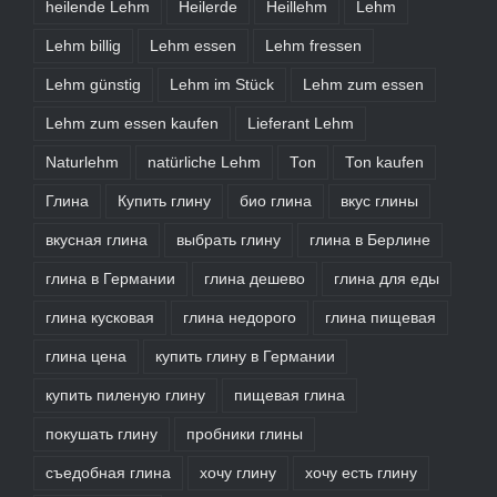
heilende Lehm
Heilerde
Heillehm
Lehm
Lehm billig
Lehm essen
Lehm fressen
Lehm günstig
Lehm im Stück
Lehm zum essen
Lehm zum essen kaufen
Lieferant Lehm
Naturlehm
natürliche Lehm
Ton
Ton kaufen
Глина
Купить глину
био глина
вкус глины
вкусная глина
выбрать глину
глина в Берлине
глина в Германии
глина дешево
глина для еды
глина кусковая
глина недорого
глина пищевая
глина цена
купить глину в Германии
купить пиленую глину
пищевая глина
покушать глину
пробники глины
съедобная глина
хочу глину
хочу есть глину