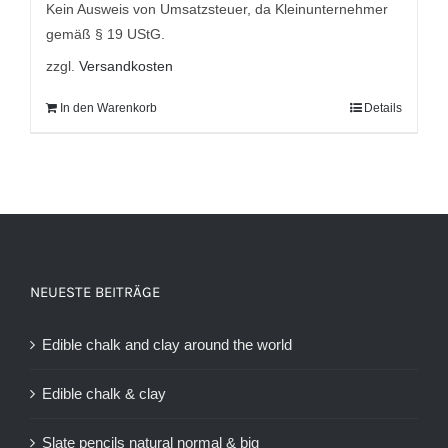
Kein Ausweis von Umsatzsteuer, da Kleinunternehmer
gemäß § 19 UStG.
zzgl.
Versandkosten
In den Warenkorb
Details
NEUESTE BEITRÄGE
Edible chalk and clay around the world
Edible chalk & clay
Slate pencils natural normal & big