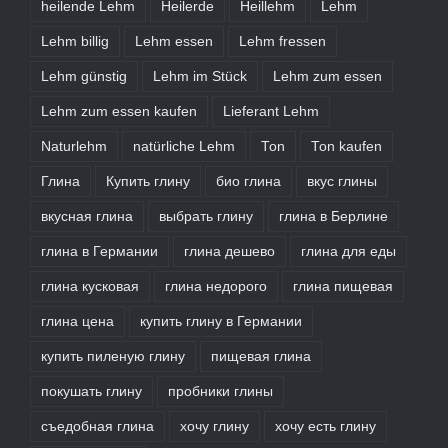
heilende Lehm
Heilerde
Heillehm
Lehm
Lehm billig
Lehm essen
Lehm fressen
Lehm günstig
Lehm im Stück
Lehm zum essen
Lehm zum essen kaufen
Lieferant Lehm
Naturlehm
natürliche Lehm
Ton
Ton kaufen
Глина
Купить глину
био глина
вкус глины
вкусная глина
выбрать глину
глина в Берлине
глина в Германии
глина дешево
глина для еды
глина кусковая
глина недорого
глина пищевая
глина цена
купить глину в Германии
купить пиленую глину
пищевая глина
покушать глину
пробники глины
съедобная глина
хочу глину
хочу есть глину