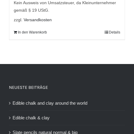
Kein Ausweis von Umsatzsteuer, da Kleinunternehmer
gemäß § 19 UStG.
zzgl.
Versandkosten
In den Warenkorb
Details
NEUESTE BEITRÄGE
Edible chalk and clay around the world
Edible chalk & clay
Slate pencils natural normal & big