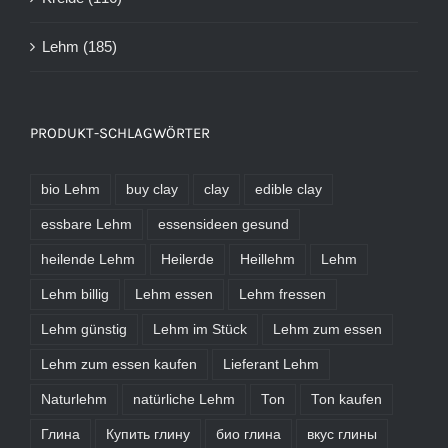
Lehm
(185)
PRODUKT-SCHLAGWÖRTER
bio Lehm
buy clay
clay
edible clay
essbare Lehm
essensideen gesund
heilende Lehm
Heilerde
Heillehm
Lehm
Lehm billig
Lehm essen
Lehm fressen
Lehm günstig
Lehm im Stück
Lehm zum essen
Lehm zum essen kaufen
Lieferant Lehm
Naturlehm
natürliche Lehm
Ton
Ton kaufen
Глина
Купить глину
био глина
вкус глины