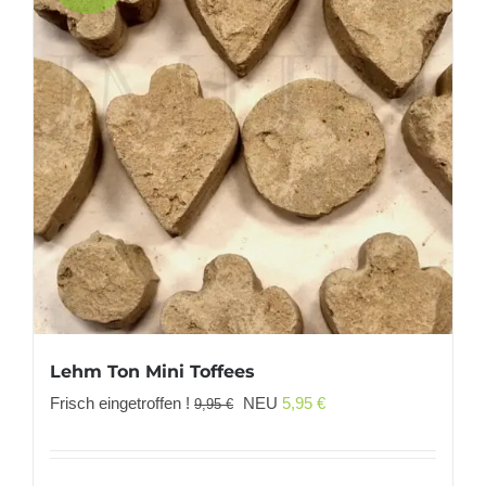
Lehm Ton Mini Toffees
Ursprünglicher
Aktueller
Frisch eingetroffen !
NEU
5,95
€
9,95
€
Preis
Preis
war:
ist: