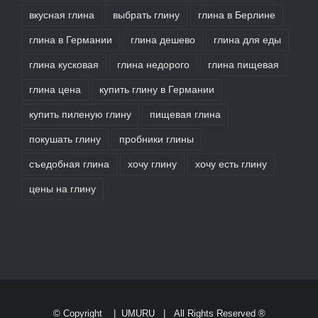
вкусная глина
выбрать глину
глина в Берлине
глина в Германии
глина дешево
глина для еды
глина кусковая
глина недорого
глина пищевая
глина цена
купить глину в Германии
купить пиленую глину
пищевая глина
покушать глину
пробники глины
съедобная глина
хочу глину
хочу есть глину
цены на глину
© Copyright
|
UMURU
| All Rights Reserved ®