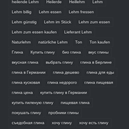
heilende Lehm
Heilerde
Heillehm
Lehm
Lehm billig
Lehm essen
Lehm fressen
Lehm günstig
Lehm im Stück
Lehm zum essen
Lehm zum essen kaufen
Lieferant Lehm
Naturlehm
natürliche Lehm
Ton
Ton kaufen
Глина
Купить глину
био глина
вкус глины
вкусная глина
выбрать глину
глина в Берлине
глина в Германии
глина дешево
глина для еды
глина кусковая
глина недорого
глина пищевая
глина цена
купить глину в Германии
купить пиленую глину
пищевая глина
покушать глину
пробники глины
съедобная глина
хочу глину
хочу есть глину