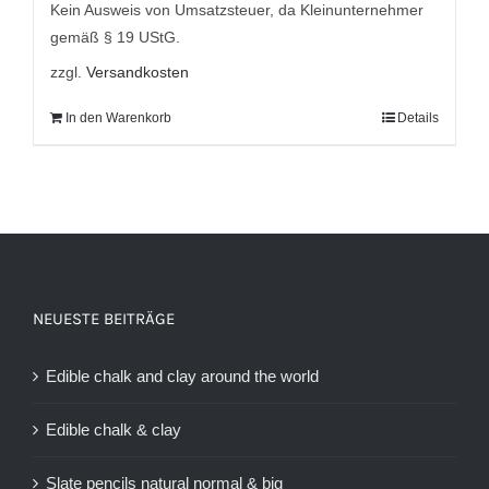
9,95 €
5,95 €.
Kein Ausweis von Umsatzsteuer, da Kleinunternehmer
gemäß § 19 UStG.
zzgl.
Versandkosten
In den Warenkorb
Details
NEUESTE BEITRÄGE
Edible chalk and clay around the world
Edible chalk & clay
Slate pencils natural normal & big