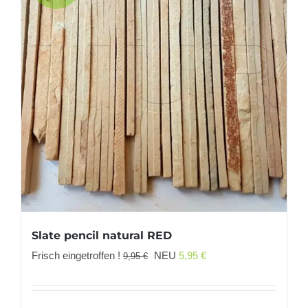
Slate pencil natural RED
Ursprünglicher
Aktueller
Frisch eingetroffen !
NEU
5,95
€
9,95
€
Preis
Preis
war:
ist: