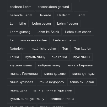
essbare Lehm
essensideen gesund
heilende Lehm
Heilerde
Heillehm
Lehm
Lehm billig
Lehm essen
Lehm fressen
Lehm günstig
Lehm im Stück
Lehm zum essen
Lehm zum essen kaufen
Lieferant Lehm
Naturlehm
natürliche Lehm
Ton
Ton kaufen
Глина
Купить глину
био глина
вкус глины
вкусная глина
выбрать глину
глина в Берлине
глина в Германии
глина дешево
глина для еды
глина кусковая
глина недорого
глина пищевая
глина цена
купить глину в Германии
купить пиленую глину
пищевая глина