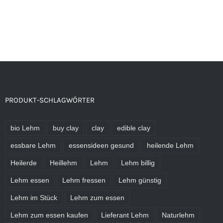
PRODUKT-SCHLAGWÖRTER
bio Lehm
buy clay
clay
edible clay
essbare Lehm
essensideen gesund
heilende Lehm
Heilerde
Heillehm
Lehm
Lehm billig
Lehm essen
Lehm fressen
Lehm günstig
Lehm im Stück
Lehm zum essen
Lehm zum essen kaufen
Lieferant Lehm
Naturlehm