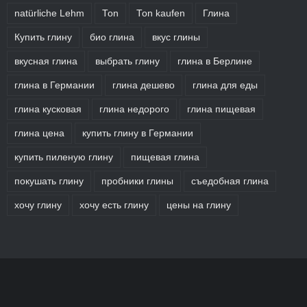
natürliche Lehm
Ton
Ton kaufen
Глина
Купить глину
био глина
вкус глины
вкусная глина
выбрать глину
глина в Берлине
глина в Германии
глина дешево
глина для еды
глина кусковая
глина недорого
глина пищевая
глина цена
купить глину в Германии
купить пиленую глину
пищевая глина
покушать глину
пробники глины
съедобная глина
хочу глину
хочу есть глину
цены на глину