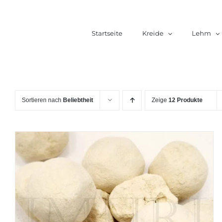
Zum
Inhalt
Startseite
Kreide
Lehm
springen
Sortieren nach
Beliebtheit
Zeige
12 Produkte