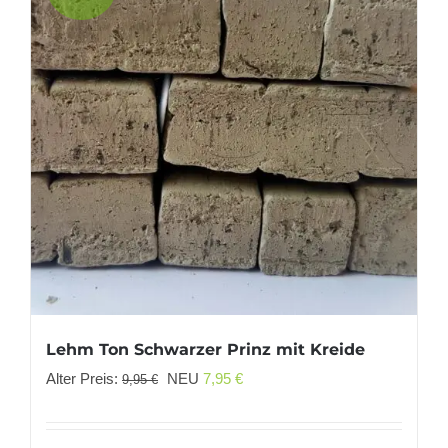
Lehm Ton Schwarzer Prinz mit Kreide
Ursprünglicher
Aktueller
Alter Preis:
NEU
7,95
€
9,95
€
Preis
Preis
war:
ist: