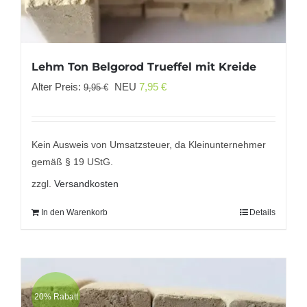
Lehm Ton Belgorod Trueffel mit Kreide
Ursprünglicher
Aktueller
Alter Preis:
NEU
7,95
€
9,95
€
Preis
Preis
war:
ist:
9,95 €
7,95 €.
Kein Ausweis von Umsatzsteuer, da Kleinunternehmer
gemäß § 19 UStG.
zzgl.
Versandkosten
In den Warenkorb
Details
20% Rabatt