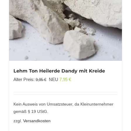
Lehm Ton Heilerde Dandy mit Kreide
Ursprünglicher
Aktueller
Alter Preis:
NEU
7,95
€
9,95
€
Preis
Preis
war:
ist:
9,95 €
7,95 €.
Kein Ausweis von Umsatzsteuer, da Kleinunternehmer
gemäß § 19 UStG.
zzgl.
Versandkosten