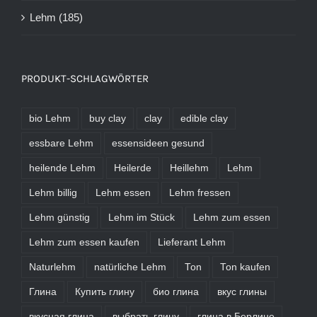
Lehm
(185)
PRODUKT-SCHLAGWÖRTER
bio Lehm
buy clay
clay
edible clay
essbare Lehm
essensideen gesund
heilende Lehm
Heilerde
Heillehm
Lehm
Lehm billig
Lehm essen
Lehm fressen
Lehm günstig
Lehm im Stück
Lehm zum essen
Lehm zum essen kaufen
Lieferant Lehm
Naturlehm
natürliche Lehm
Ton
Ton kaufen
Глина
Купить глину
био глина
вкус глины
вкусная глина
выбрать глину
глина в Берлине