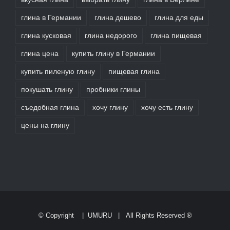
глина в Германии
глина дешево
глина для еды
глина кусковая
глина недорого
глина пищевая
глина цена
купить глину в Германии
купить пиленую глину
пищевая глина
покушать глину
пробники глины
съедобная глина
хочу глину
хочу есть глину
цены на глину
© Copyright
|
UMURU
| All Rights Reserved ®