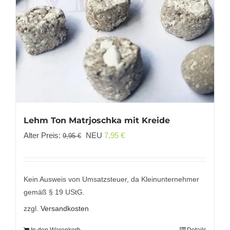
Lehm Ton Matrjoschka mit Kreide
Ursprünglicher
Aktueller
Alter Preis:
NEU
7,95
€
9,95
€
Preis
Preis
war:
ist:
9,95 €
7,95 €.
Kein Ausweis von Umsatzsteuer, da Kleinunternehmer
gemäß § 19 UStG.
zzgl.
Versandkosten