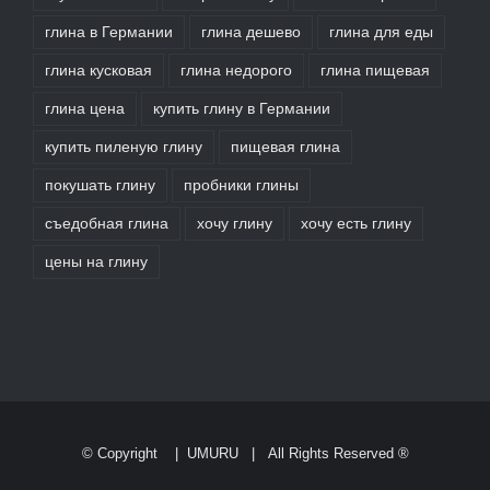
глина в Германии
глина дешево
глина для еды
глина кусковая
глина недорого
глина пищевая
глина цена
купить глину в Германии
купить пиленую глину
пищевая глина
покушать глину
пробники глины
съедобная глина
хочу глину
хочу есть глину
цены на глину
© Copyright
|
UMURU
| All Rights Reserved ®