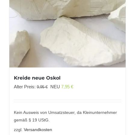
Kreide neue Oskol
Ursprünglicher
Aktueller
Alter Preis:
NEU
7,95
€
9,95
€
Preis
Preis
war:
ist:
9,95 €
7,95 €.
Kein Ausweis von Umsatzsteuer, da Kleinunternehmer
gemäß § 19 UStG.
zzgl.
Versandkosten