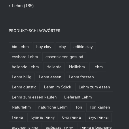
Lehm
(185)
PRODUKT-SCHLAGWÖRTER
bio Lehm
buy clay
clay
edible clay
essbare Lehm
essensideen gesund
heilende Lehm
Heilerde
Heillehm
Lehm
Lehm billig
Lehm essen
Lehm fressen
Lehm günstig
Lehm im Stück
Lehm zum essen
Lehm zum essen kaufen
Lieferant Lehm
Naturlehm
natürliche Lehm
Ton
Ton kaufen
Глина
Купить глину
био глина
вкус глины
вкусная глина
выбрать глину
глина в Берлине