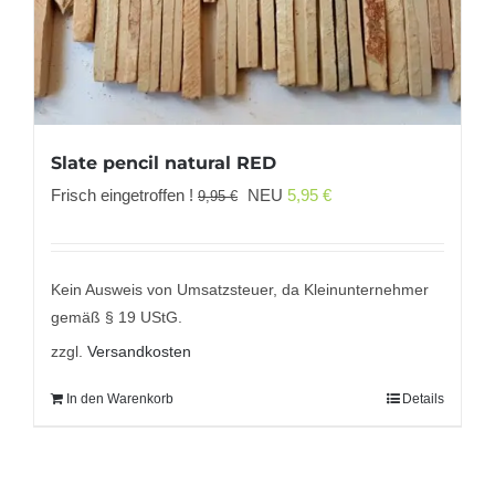
Slate pencil natural RED
Ursprünglicher
Aktueller
Frisch eingetroffen !
NEU
5,95
€
9,95
€
Preis
Preis
war:
ist:
9,95 €
5,95 €.
Kein Ausweis von Umsatzsteuer, da Kleinunternehmer
gemäß § 19 UStG.
zzgl.
Versandkosten
In den Warenkorb
Details