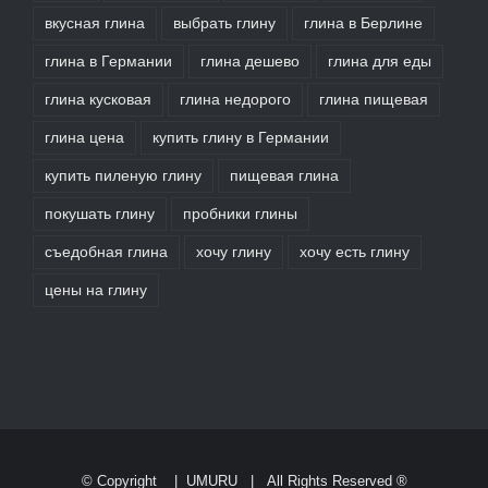
вкусная глина
выбрать глину
глина в Берлине
глина в Германии
глина дешево
глина для еды
глина кусковая
глина недорого
глина пищевая
глина цена
купить глину в Германии
купить пиленую глину
пищевая глина
покушать глину
пробники глины
съедобная глина
хочу глину
хочу есть глину
цены на глину
© Copyright
|
UMURU
| All Rights Reserved ®