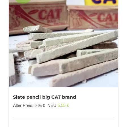
Slate pencil big CAT brand
Ursprünglicher
Aktueller
Alter Preis:
NEU
5,95
€
9,95
€
Preis
Preis
war:
ist: