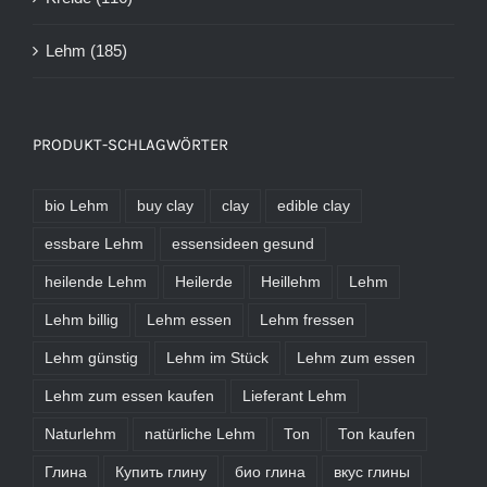
Lehm
(185)
PRODUKT-SCHLAGWÖRTER
bio Lehm
buy clay
clay
edible clay
essbare Lehm
essensideen gesund
heilende Lehm
Heilerde
Heillehm
Lehm
Lehm billig
Lehm essen
Lehm fressen
Lehm günstig
Lehm im Stück
Lehm zum essen
Lehm zum essen kaufen
Lieferant Lehm
Naturlehm
natürliche Lehm
Ton
Ton kaufen
Глина
Купить глину
био глина
вкус глины