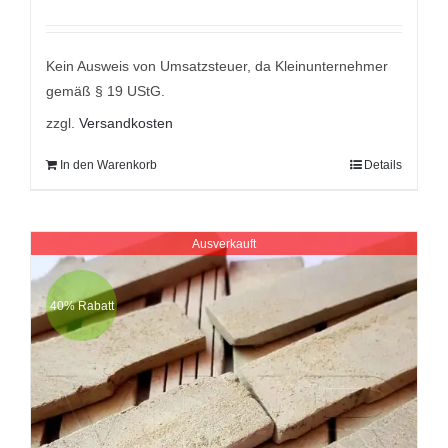
Preis
Preis
war:
ist:
9,95 €
5,95 €.
Kein Ausweis von Umsatzsteuer, da Kleinunternehmer
gemäß § 19 UStG.
zzgl.
Versandkosten
In den Warenkorb
Details
Ausverkauft
40% Rabatt