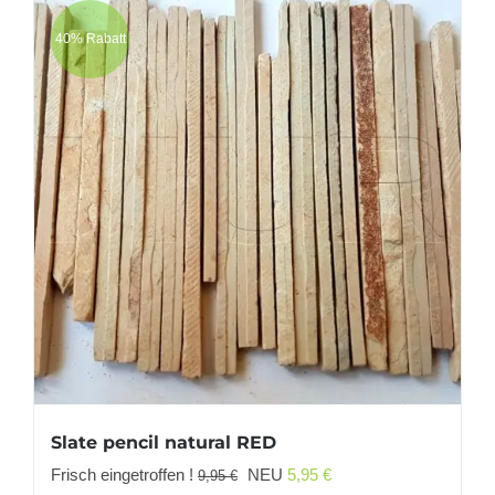
40% Rabatt
Slate pencil natural RED
Ursprünglicher
Aktueller
Frisch eingetroffen !
NEU
5,95
€
9,95
€