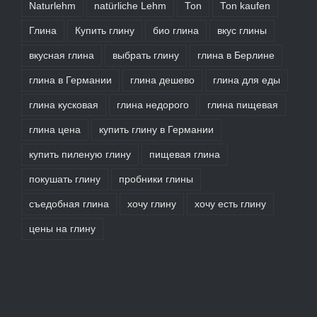
Naturlehm
natürliche Lehm
Ton
Ton kaufen
Глина
Купить глину
био глина
вкус глины
вкусная глина
выбрать глину
глина в Берлине
глина в Германии
глина дешево
глина для еды
глина кусковая
глина недорого
глина пищевая
глина цена
купить глину в Германии
купить пиленую глину
пищевая глина
покушать глину
пробники глины
съедобная глина
хочу глину
хочу есть глину
цены на глину