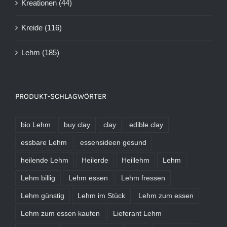
Kreationen
(44)
Kreide
(116)
Lehm
(185)
PRODUKT-SCHLAGWÖRTER
bio Lehm
buy clay
clay
edible clay
essbare Lehm
essensideen gesund
heilende Lehm
Heilerde
Heillehm
Lehm
Lehm billig
Lehm essen
Lehm fressen
Lehm günstig
Lehm im Stück
Lehm zum essen
Lehm zum essen kaufen
Lieferant Lehm