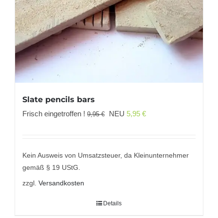
Slate pencils bars
Ursprünglicher
Aktueller
Frisch eingetroffen !
NEU
5,95
€
9,95
€
Preis
Preis
war:
ist:
9,95 €
5,95 €.
Kein Ausweis von Umsatzsteuer, da Kleinunternehmer
gemäß § 19 UStG.
zzgl.
Versandkosten
Details