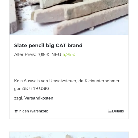
Slate pencil big CAT brand
Ursprünglicher
Aktueller
Alter Preis:
NEU
5,95
€
9,95
€
Preis
Preis
war:
ist:
9,95 €
5,95 €.
Kein Ausweis von Umsatzsteuer, da Kleinunternehmer
gemäß § 19 UStG.
zzgl.
Versandkosten
In den Warenkorb
Details