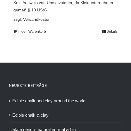
7,95 €
5,95 €.
Kein Ausweis von Umsatzsteuer, da Kleinunternehmer
gemäß § 19 UStG.
zzgl.
Versandkosten
In den Warenkorb
Details
NEUESTE BEITRÄGE
Edible chalk and clay around the world
Edible chalk & clay
Slate pencils natural normal & big