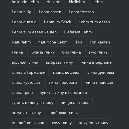
heilende Lehm
Heilerde
Heillehm
Lehm
Lehm billig
Lehm essen
Lehm fressen
Lehm günstig
Lehm im Stück
Lehm zum essen
Lehm zum essen kaufen
Lieferant Lehm
Naturlehm
natürliche Lehm
Ton
Ton kaufen
Глина
Купить глину
био глина
вкус глины
вкусная глина
выбрать глину
глина в Берлине
глина в Германии
глина дешево
глина для еды
глина кусковая
глина недорого
глина пищевая
глина цена
купить глину в Германии
купить пиленую глину
пищевая глина
покушать глину
пробники глины
съедобная глина
хочу глину
хочу есть глину