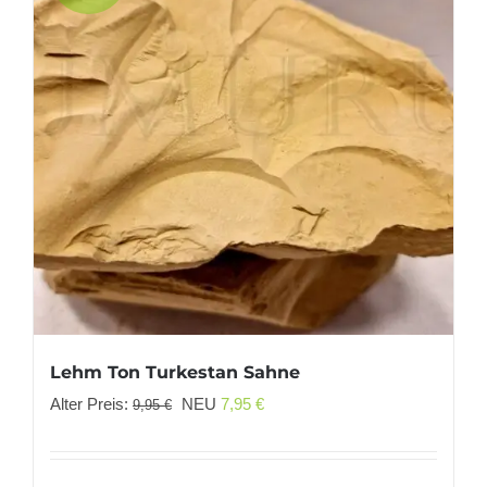
Lehm Ton Turkestan Sahne
Ursprünglicher
Aktueller
Alter Preis:
NEU
7,95
€
9,95
€
Preis
Preis
war:
ist: