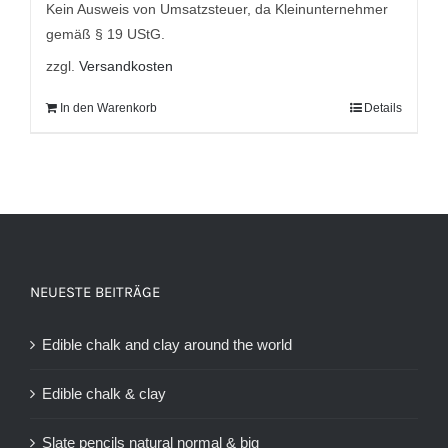
9,95 €
7,95 €.
Kein Ausweis von Umsatzsteuer, da Kleinunternehmer
gemäß § 19 UStG.
zzgl.
Versandkosten
In den Warenkorb
Details
NEUESTE BEITRÄGE
Edible chalk and clay around the world
Edible chalk & clay
Slate pencils natural normal & big