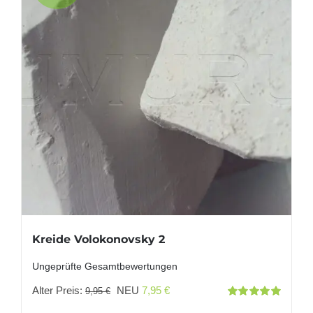
Kreide Volokonovsky 2
Ungeprüfte Gesamtbewertungen
Ursprünglicher
Aktueller
Alter Preis:
NEU
7,95
€
9,95
€
Bewertet
Preis
Preis