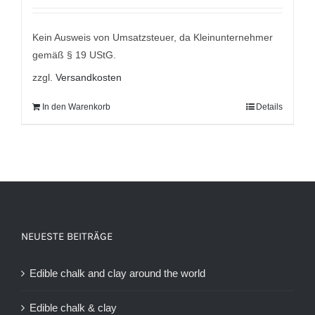
mit
5.00
von
5
war:
ist:
9,95 €
7,95 €.
Kein Ausweis von Umsatzsteuer, da Kleinunternehmer
gemäß § 19 UStG.
zzgl.
Versandkosten
In den Warenkorb
Details
NEUESTE BEITRÄGE
Edible chalk and clay around the world
Edible chalk & clay