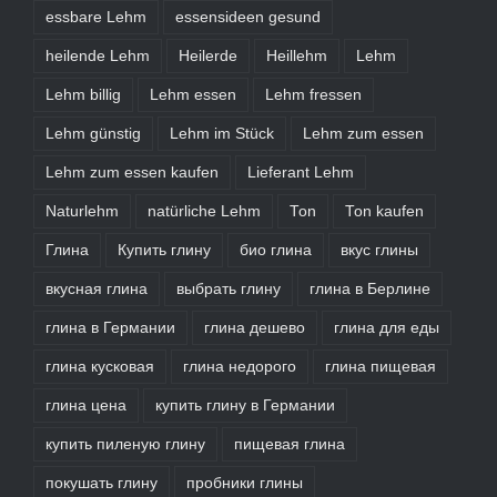
essbare Lehm
essensideen gesund
heilende Lehm
Heilerde
Heillehm
Lehm
Lehm billig
Lehm essen
Lehm fressen
Lehm günstig
Lehm im Stück
Lehm zum essen
Lehm zum essen kaufen
Lieferant Lehm
Naturlehm
natürliche Lehm
Ton
Ton kaufen
Глина
Купить глину
био глина
вкус глины
вкусная глина
выбрать глину
глина в Берлине
глина в Германии
глина дешево
глина для еды
глина кусковая
глина недорого
глина пищевая
глина цена
купить глину в Германии
купить пиленую глину
пищевая глина
покушать глину
пробники глины