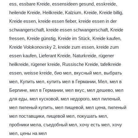
ess
,
essbare Kreide
,
essensideen gesund
,
esskreide
,
heilende Kreide
,
Heilkreide
,
Kalzium
,
Kreide
,
Kreide billig
,
Kreide essen
,
kreide essen fieber
,
kreide essen in der
schwangerschaft
,
kreide essen schwangerschaft
,
Kreide
fressen
,
Kreide günstig
,
Kreide im Stück
,
Kreide kaufen
,
Kreide Volokonovsky 2
,
kreide zum essen
,
kreide zum
essen kaufen
,
Lieferant Kreide
,
Naturkreide
,
rügener
heilkreide
,
rügener kreide
,
Russische Kreide
,
tafelkreide
essen
,
weisse kreide
,
био мел
,
вкусный мел
,
выбрать
мел
,
Купить мел
,
купить мел в Германии
,
Мел
,
мел в
Берлине
,
мел в Германии
,
мел вкус
,
мел дешево
,
мел
для еды
,
мел кусковой
,
мел недорого
,
мел пиленый
,
мел пиленый купить
,
мел пищевой
,
мел цена
,
пиленый
мел поставщики
,
пищевой мел
,
покушать мел
,
пробники мела
,
съедобный мел
,
хочу есть мел
,
хочу
мел
,
цены на мел