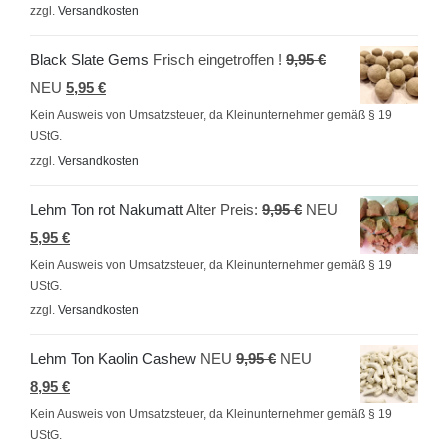
zzgl.
Versandkosten
Ursprünglicher
Black Slate Gems
Frisch eingetroffen !
9,95
€
Aktueller
Preis
NEU
5,95
€
Preis
war:
Kein Ausweis von Umsatzsteuer, da Kleinunternehmer gemäß § 19
UStG.
ist:
9,95 €
zzgl.
Versandkosten
5,95 €.
Ursprünglicher
Lehm Ton rot Nakumatt
Alter Preis:
9,95
€
NEU
Aktueller
Preis
5,95
€
Preis
war:
Kein Ausweis von Umsatzsteuer, da Kleinunternehmer gemäß § 19
UStG.
ist:
9,95 €
zzgl.
Versandkosten
5,95 €.
Ursprünglicher
Lehm Ton Kaolin Cashew
NEU
9,95
€
NEU
Aktueller
Preis
8,95
€
Preis
war:
Kein Ausweis von Umsatzsteuer, da Kleinunternehmer gemäß § 19
UStG.
ist:
9,95 €