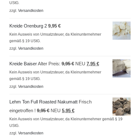
UStG.
war:
ist:
zzgl.
Versandkosten
9,95 €
5,95 €.
Kreide Orenburg 2
9,95
€
Kein Ausweis von Umsatzsteuer, da Kleinunternehmer
gemäß § 19 UStG.
zzgl.
Versandkosten
Ursprünglicher
Aktueller
Kreide Baiser
Alter Preis:
9,95
€
NEU
7,95
€
Preis
Preis
Kein Ausweis von Umsatzsteuer, da Kleinunternehmer
gemäß § 19 UStG.
war:
ist:
zzgl.
Versandkosten
9,95 €
7,95 €.
Lehm Ton Full Roasted Nakumatt
Frisch
Ursprünglicher
Aktueller
eingetroffen !
9,95
€
NEU
5,95
€
Preis
Preis
Kein Ausweis von Umsatzsteuer, da Kleinunternehmer gemäß § 19
UStG.
war:
ist:
zzgl.
Versandkosten
9,95 €
5,95 €.