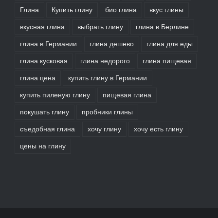
Глина
Купить глину
био глина
вкус глины
вкусная глина
выбрать глину
глина в Берлине
глина в Германии
глина дешево
глина для еды
глина кусковая
глина недорого
глина пищевая
глина цена
купить глину в Германии
купить пиленую глину
пищевая глина
покушать глину
пробники глины
съедобная глина
хочу глину
хочу есть глину
цены на глину