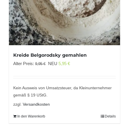
Kreide Belgorodsky gemahlen
Ursprünglicher
Aktueller
Alter Preis:
NEU
5,95
€
9,95
€
Preis
Preis
war:
ist:
9,95 €
5,95 €.
Kein Ausweis von Umsatzsteuer, da Kleinunternehmer
gemäß § 19 UStG.
zzgl.
Versandkosten
In den Warenkorb
Details