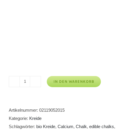
IN DEN WARENKORB
Kreide
Volokonovsky
2
Menge
Artikelnummer:
02119052015
Kategorie:
Kreide
Schlagwörter:
bio Kreide
,
Calcium
,
Chalk
,
edible chalks
,