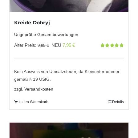
Kreide Dobryj
Ungeprüfte Gesamtbewertungen
Ursprünglicher
Aktueller
Alter Preis:
NEU
7,95
€
9,95
€
Bewertet
Preis
Preis
mit
5.00
von
5
war:
ist:
9,95 €
7,95 €.
Kein Ausweis von Umsatzsteuer, da Kleinunternehmer
gemäß § 19 UStG.
zzgl.
Versandkosten
In den Warenkorb
Details