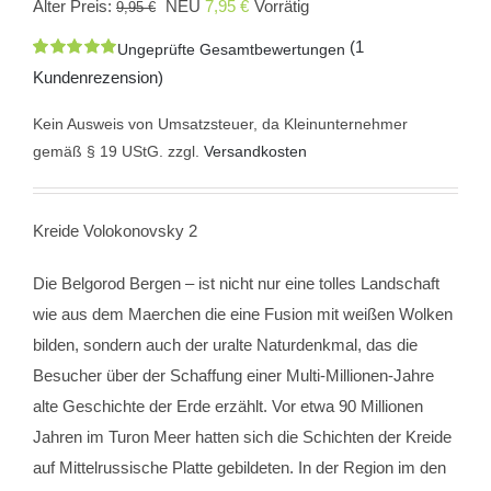
Ursprünglicher
Aktueller
Alter Preis:
NEU
7,95
€
Vorrätig
9,95
€
Preis
Preis
(
1
Ungeprüfte Gesamtbewertungen
war:
ist:
Bewertet
1
Kundenrezension)
mit
5.00
von
9,95 €
7,95 €.
5, basierend
auf
Kein Ausweis von Umsatzsteuer, da Kleinunternehmer
Kundenbewertung
gemäß § 19 UStG.
zzgl.
Versandkosten
Kreide Volokonovsky 2
Die Belgorod Bergen – ist nicht nur eine tolles Landschaft
wie aus dem Maerchen die eine Fusion mit weißen Wolken
bilden, sondern auch der uralte Naturdenkmal, das die
Besucher über der Schaffung einer Multi-Millionen-Jahre
alte Geschichte der Erde erzählt. Vor etwa 90 Millionen
Jahren im Turon Meer hatten sich die Schichten der Kreide
auf Mittelrussische Platte gebildeten. In der Region im den