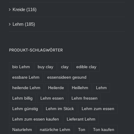
Kreide
(116)
Lehm
(185)
PRODUKT-SCHLAGWÖRTER
bio Lehm
buy clay
clay
edible clay
essbare Lehm
essensideen gesund
heilende Lehm
Heilerde
Heillehm
Lehm
Lehm billig
Lehm essen
Lehm fressen
Lehm günstig
Lehm im Stück
Lehm zum essen
Lehm zum essen kaufen
Lieferant Lehm
Naturlehm
natürliche Lehm
Ton
Ton kaufen