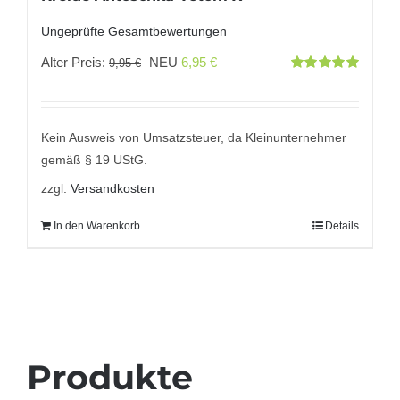
Ungeprüfte Gesamtbewertungen
Ursprünglicher
Aktueller
Alter Preis:
NEU
6,95
€
9,95
€
Bewertet
Preis
Preis
mit
5.00
von
5
war:
ist:
9,95 €
6,95 €.
Kein Ausweis von Umsatzsteuer, da Kleinunternehmer
gemäß § 19 UStG.
zzgl.
Versandkosten
In den Warenkorb
Details
Produkte