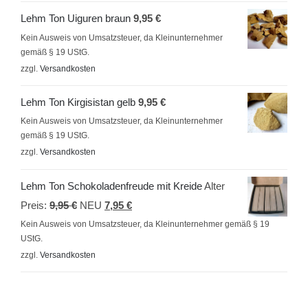
Lehm Ton Uiguren braun
9,95
€
Kein Ausweis von Umsatzsteuer, da Kleinunternehmer
gemäß § 19 UStG.
zzgl.
Versandkosten
Lehm Ton Kirgisistan gelb
9,95
€
Kein Ausweis von Umsatzsteuer, da Kleinunternehmer
gemäß § 19 UStG.
zzgl.
Versandkosten
Lehm Ton Schokoladenfreude mit Kreide
Alter
Ursprünglicher
Aktueller
Preis:
9,95
€
NEU
7,95
€
Preis
Preis
Kein Ausweis von Umsatzsteuer, da Kleinunternehmer gemäß § 19
UStG.
war:
ist:
zzgl.
Versandkosten
9,95 €
7,95 €.