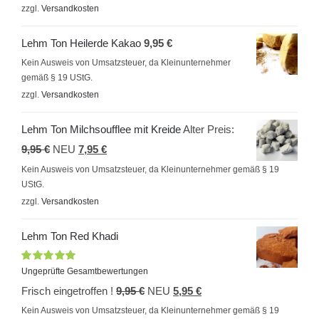
zzgl.
Versandkosten
8,95 €.
Lehm Ton Heilerde Kakao
9,95
€
Kein Ausweis von Umsatzsteuer, da Kleinunternehmer
gemäß § 19 UStG.
zzgl.
Versandkosten
Lehm Ton Milchsoufflee mit Kreide
Alter Preis:
Ursprünglicher
Aktueller
9,95
€
NEU
7,95
€
Preis
Preis
Kein Ausweis von Umsatzsteuer, da Kleinunternehmer gemäß § 19
UStG.
war:
ist:
zzgl.
Versandkosten
9,95 €
7,95 €.
Lehm Ton Red Khadi
Bewertet
Ungeprüfte Gesamtbewertungen
mit
5.00
von
Ursprünglicher
Aktueller
Frisch eingetroffen !
9,95
€
NEU
5,95
€
5
Preis
Preis
Kein Ausweis von Umsatzsteuer, da Kleinunternehmer gemäß § 19