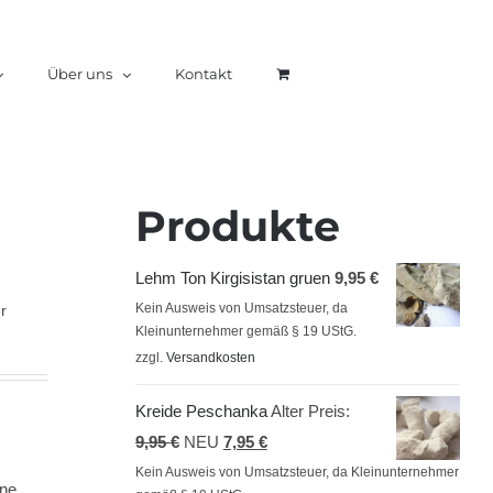
Über uns
Kontakt
Produkte
Lehm Ton Kirgisistan gruen
9,95
€
Kein Ausweis von Umsatzsteuer, da
r
Kleinunternehmer gemäß § 19 UStG.
zzgl.
Versandkosten
Kreide Peschanka
Alter Preis:
Ursprünglicher
Aktueller
9,95
€
NEU
7,95
€
Preis
Preis
Kein Ausweis von Umsatzsteuer, da Kleinunternehmer
ine