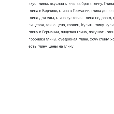
вкус глины
,
вкусная глина
,
выбрать глину
,
Глина
глина в Берлине
,
глина в Германии
,
глина дешев
глина для еды
,
глина кусковая
,
глина недорого
,
пищевая
,
глина цена
,
каолин
,
Купить глину
,
купи
глину в Германии
,
пищевая глина
,
покушать глин
пробники глины
,
съедобная глина
,
хочу глину
,
х
есть глину
,
цены на глину