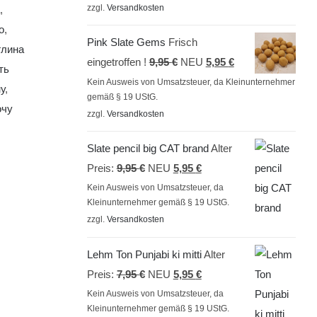
zzgl.
Versandkosten
,
7,95 €.
о
,
Pink Slate Gems
Frisch
глина
Ursprünglicher
Aktueller
eingetroffen !
9,95
€
NEU
5,95
€
ть
Preis
Preis
Kein Ausweis von Umsatzsteuer, da Kleinunternehmer
у
,
gemäß § 19 UStG.
war:
ist:
очу
zzgl.
Versandkosten
9,95 €
5,95 €.
Slate pencil big CAT brand
Alter
Ursprünglicher
Aktueller
Preis:
9,95
€
NEU
5,95
€
Preis
Preis
Kein Ausweis von Umsatzsteuer, da
Kleinunternehmer gemäß § 19 UStG.
war:
ist:
zzgl.
Versandkosten
9,95 €
5,95 €.
Lehm Ton Punjabi ki mitti
Alter
Ursprünglicher
Aktueller
Preis:
7,95
€
NEU
5,95
€
Preis
Preis
Kein Ausweis von Umsatzsteuer, da
Kleinunternehmer gemäß § 19 UStG.
war:
ist: