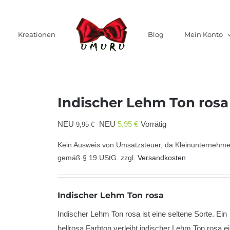
Kreationen
Blog
Mein Konto
Indischer Lehm Ton rosa
Ursprünglicher
Aktueller
NEU
NEU
5,95
€
Vorrätig
9,95
€
Preis
Preis
Kein Ausweis von Umsatzsteuer, da Kleinunternehme
war:
ist:
gemäß § 19 UStG.
zzgl.
Versandkosten
9,95 €
5,95 €.
Indischer Lehm Ton rosa
Indischer Lehm Ton rosa ist eine seltene Sorte. Ein
hellrosa Farbton verleiht indischer Lehm Ton rosa e