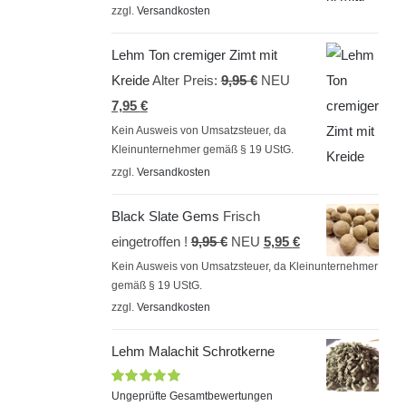
zzgl.
Versandkosten
7,95 €
5,95 €.
Lehm Ton cremiger Zimt mit
Ursprünglicher
Kreide
Alter Preis:
9,95
€
NEU
Aktueller
Preis
7,95
€
Preis
war:
Kein Ausweis von Umsatzsteuer, da
Kleinunternehmer gemäß § 19 UStG.
ist:
9,95 €
zzgl.
Versandkosten
7,95 €.
Black Slate Gems
Frisch
Ursprünglicher
Aktueller
eingetroffen !
9,95
€
NEU
5,95
€
Preis
Preis
Kein Ausweis von Umsatzsteuer, da Kleinunternehmer
gemäß § 19 UStG.
war:
ist:
zzgl.
Versandkosten
9,95 €
5,95 €.
Lehm Malachit Schrotkerne
Bewertet
Ungeprüfte Gesamtbewertungen