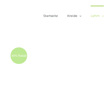
Zum
Inhalt
Startseite
Kreide
Lehm
springen
40% Rabatt