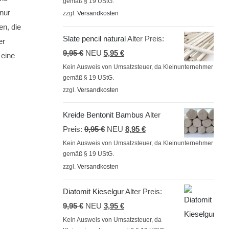
gemäß § 19 UStG.
war:
ist:
nur
zzgl.
Versandkosten
9,95 €
7,95 €.
en, die
Slate pencil natural
Alter Preis:
er
Ursprünglicher
Aktueller
9,95
€
NEU
5,95
€
 eine
Preis
Preis
Kein Ausweis von Umsatzsteuer, da Kleinunternehmer
gemäß § 19 UStG.
war:
ist:
zzgl.
Versandkosten
9,95 €
5,95 €.
Kreide Bentonit Bambus
Alter
Ursprünglicher
Aktueller
Preis:
9,95
€
NEU
8,95
€
Preis
Preis
Kein Ausweis von Umsatzsteuer, da Kleinunternehmer
gemäß § 19 UStG.
war:
ist:
zzgl.
Versandkosten
9,95 €
8,95 €.
Diatomit Kieselgur
Alter Preis:
Ursprünglicher
Aktueller
9,95
€
NEU
3,95
€
Preis
Preis
Kein Ausweis von Umsatzsteuer, da