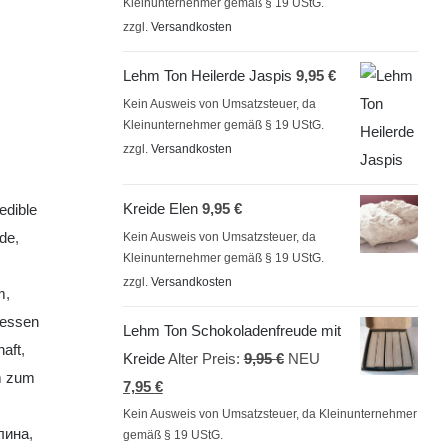
Kleinunternehmer gemäß § 19 UStG.
war:
ist:
zzgl.
Versandkosten
9,95 €
3,95 €.
Lehm Ton Heilerde Jaspis
9,95
€
Kein Ausweis von Umsatzsteuer, da
Kleinunternehmer gemäß § 19 UStG.
zzgl.
Versandkosten
Kreide Elen
9,95
€
edible
rde
,
Kein Ausweis von Umsatzsteuer, da
Kleinunternehmer gemäß § 19 UStG.
zzgl.
Versandkosten
m
,
essen
Lehm Ton Schokoladenfreude mit
aft
,
Ursprünglicher
Kreide
Alter Preis:
9,95
€
NEU
 zum
Aktueller
Preis
7,95
€
Preis
war:
Kein Ausweis von Umsatzsteuer, da Kleinunternehmer
лина
,
gemäß § 19 UStG.
ist:
9,95 €