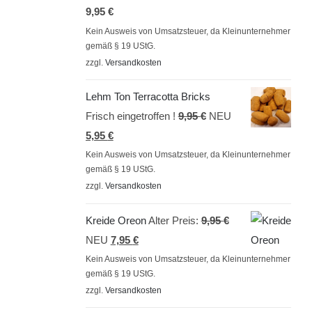
mit
5.00
von
9,95
€
5
Kein Ausweis von Umsatzsteuer, da Kleinunternehmer
gemäß § 19 UStG.
zzgl.
Versandkosten
Lehm Ton Terracotta Bricks
Ursprünglicher
Frisch eingetroffen !
9,95
€
NEU
Aktueller
Preis
5,95
€
Preis
war:
Kein Ausweis von Umsatzsteuer, da Kleinunternehmer
gemäß § 19 UStG.
ist:
9,95 €
zzgl.
Versandkosten
5,95 €.
Ursprünglicher
Kreide Oreon
Alter Preis:
9,95
€
Aktueller
Preis
NEU
7,95
€
Preis
war:
Kein Ausweis von Umsatzsteuer, da Kleinunternehmer
gemäß § 19 UStG.
ist:
9,95 €
zzgl.
Versandkosten
7,95 €.