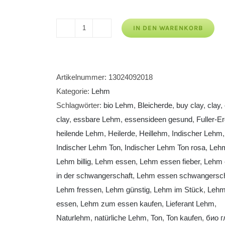
IN DEN WARENKORB
Indischer
Lehm
Ton
rosa
Artikelnummer:
13024092018
Menge
Kategorie:
Lehm
Schlagwörter:
bio Lehm
,
Bleicherde
,
buy clay
,
clay
,
clay
,
essbare Lehm
,
essensideen gesund
,
Fuller-E
heilende Lehm
,
Heilerde
,
Heillehm
,
Indischer Lehm
,
Indischer Lehm Ton
,
Indischer Lehm Ton rosa
,
Leh
Lehm billig
,
Lehm essen
,
Lehm essen fieber
,
Lehm 
in der schwangerschaft
,
Lehm essen schwangersch
Lehm fressen
,
Lehm günstig
,
Lehm im Stück
,
Lehm
essen
,
Lehm zum essen kaufen
,
Lieferant Lehm
,
Naturlehm
,
natürliche Lehm
,
Ton
,
Ton kaufen
,
био г