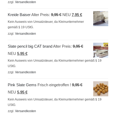
zzgl.
Versandkosten
Ursprünglicher
Aktueller
Kreide Baiser
Alter Preis:
9,95
€
NEU
7,95
€
Preis
Preis
Kein Ausweis von Umsatzsteuer, da Kleinunternehmer
gemäß § 19 UStG.
war:
ist:
zzgl.
Versandkosten
9,95 €
7,95 €.
Ursprünglicher
Slate pencil big CAT brand
Alter Preis:
9,95
€
Aktueller
Preis
NEU
5,95
€
Preis
war:
Kein Ausweis von Umsatzsteuer, da Kleinunternehmer gemäß § 19
UStG.
ist:
9,95 €
zzgl.
Versandkosten
5,95 €.
Ursprünglicher
Pink Slate Gems
Frisch eingetroffen !
9,95
€
Aktueller
Preis
NEU
5,95
€
Preis
war:
Kein Ausweis von Umsatzsteuer, da Kleinunternehmer gemäß § 19
UStG.
ist:
9,95 €
zzgl.
Versandkosten
5,95 €.