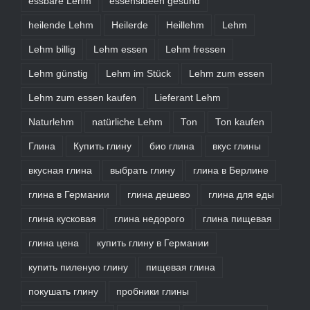
essbare Lehm
essensideen gesund
heilende Lehm
Heilerde
Heillehm
Lehm
Lehm billig
Lehm essen
Lehm fressen
Lehm günstig
Lehm im Stück
Lehm zum essen
Lehm zum essen kaufen
Lieferant Lehm
Naturlehm
natürliche Lehm
Ton
Ton kaufen
Глина
Купить глину
био глина
вкус глины
вкусная глина
выбрать глину
глина в Берлине
глина в Германии
глина дешево
глина для еды
глина кусковая
глина недорого
глина пищевая
глина цена
купить глину в Германии
купить пиленую глину
пищевая глина
покушать глину
пробники глины