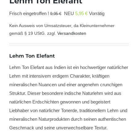
Lehm Ton Elefant
Ursprünglicher
Aktueller
Frisch eingetroffen !
NEU
5,95
€
Vorrätig
9,95
€
Preis
Preis
Kein Ausweis von Umsatzsteuer, da Kleinunternehmer
war:
ist:
gemäß § 19 UStG.
zzgl.
Versandkosten
9,95 €
5,95 €.
Lehm Ton Elefant
Lehm Ton Elefant aus Indien
ist ein hochwertiger natürlicher
Lehm mit intensivem erdigem Charakter, kräftigen
mineralischen Nuancen und einer angenehm crunchigen
Struktur. Dieser besondere indische Naturlehm wird aus
natürlichen Erdschichten gewonnen und begeistert
Liebhaber von natürlicher Tonerde, traditionellem Lehm und
mineralischen Naturprodukten durch seinen authentischen
Geschmack und seine unverwechselbare Textur.