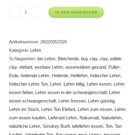
IN DEN WARENKORB
Lehm
Ton
Elefant
Menge
Artikelnummer:
26020052026
Kategorie:
Lehm
Schlagwörter:
bio Lehm
,
Bleicherde
,
buy clay
,
clay
,
edible
clay
,
elefant
,
essbare Lehm
,
essensideen gesund
,
Fuller-
Erde
,
heilende Lehm
,
Heilerde
,
Heillehm
,
Indischer Lehm
,
Indischer Lehm Ton
,
Lehm
,
Lehm billig
,
Lehm essen
,
Lehm
essen fieber
,
Lehm essen in der schwangerschaft
,
Lehm
essen schwangerschaft
,
Lehm fressen
,
Lehm günstig
,
Lehm im Stück
,
Lehm Ton Elefant
,
Lehm zum essen
,
Lehm
zum essen kaufen
,
Lieferant Lehm
,
Nakumatt
,
Naturlehm
,
natürliche Lehm
,
Smokey Burfi
,
tafellehm essen
,
Ton
,
Ton
kaufen
,
ziegelroter Ton
,
био глина
,
вкус глины
,
вкусная