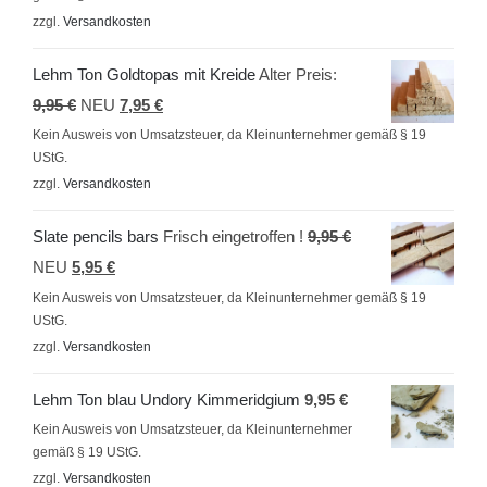
zzgl.
Versandkosten
Lehm Ton Goldtopas mit Kreide
Alter Preis:
Ursprünglicher
Aktueller
9,95
€
NEU
7,95
€
Preis
Preis
Kein Ausweis von Umsatzsteuer, da Kleinunternehmer gemäß § 19
UStG.
war:
ist:
zzgl.
Versandkosten
9,95 €
7,95 €.
Ursprünglicher
Slate pencils bars
Frisch eingetroffen !
9,95
€
Aktueller
Preis
NEU
5,95
€
Preis
war:
Kein Ausweis von Umsatzsteuer, da Kleinunternehmer gemäß § 19
UStG.
ist:
9,95 €
zzgl.
Versandkosten
5,95 €.
Lehm Ton blau Undory Kimmeridgium
9,95
€
Kein Ausweis von Umsatzsteuer, da Kleinunternehmer
gemäß § 19 UStG.
zzgl.
Versandkosten