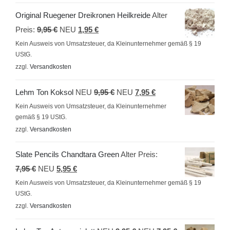
Original Ruegener Dreikronen Heilkreide
Alter
Ursprünglicher
Aktueller
Preis:
9,95
€
NEU
1,95
€
Preis
Preis
Kein Ausweis von Umsatzsteuer, da Kleinunternehmer gemäß § 19
UStG.
war:
ist:
zzgl.
Versandkosten
9,95 €
1,95 €.
Ursprünglicher
Aktueller
Lehm Ton Koksol
NEU
9,95
€
NEU
7,95
€
Preis
Preis
Kein Ausweis von Umsatzsteuer, da Kleinunternehmer
gemäß § 19 UStG.
war:
ist:
zzgl.
Versandkosten
9,95 €
7,95 €.
Slate Pencils Chandtara Green
Alter Preis:
Ursprünglicher
Aktueller
7,95
€
NEU
5,95
€
Preis
Preis
Kein Ausweis von Umsatzsteuer, da Kleinunternehmer gemäß § 19
UStG.
war:
ist:
zzgl.
Versandkosten
7,95 €
5,95 €.