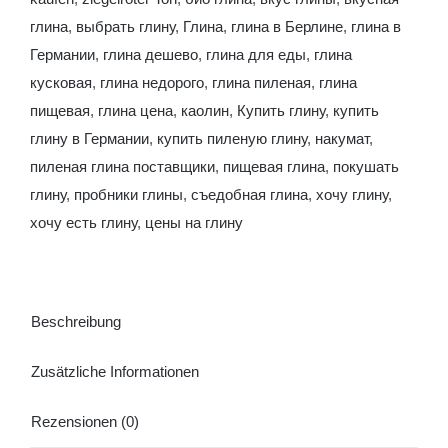
глина
,
выбрать глину
,
Глина
,
глина в Берлине
,
глина в
Германии
,
глина дешево
,
глина для еды
,
глина
кусковая
,
глина недорого
,
глина пиленая
,
глина
пищевая
,
глина цена
,
каолин
,
Купить глину
,
купить
глину в Германии
,
купить пиленую глину
,
накумат
,
пиленая глина поставщики
,
пищевая глина
,
покушать
глину
,
пробники глины
,
съедобная глина
,
хочу глину
,
хочу есть глину
,
цены на глину
Beschreibung
Zusätzliche Informationen
Rezensionen (0)