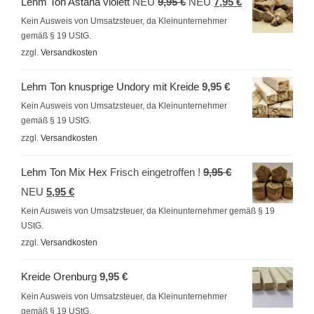
Ursprünglicher
Aktueller
Lehm Ton Astana violett
NEU
9,95
€
NEU
7,95
€
Preis
Preis
Kein Ausweis von Umsatzsteuer, da Kleinunternehmer
gemäß § 19 UStG.
war:
ist:
zzgl.
Versandkosten
9,95 €
7,95 €.
Lehm Ton knusprige Undory mit Kreide
9,95
€
Kein Ausweis von Umsatzsteuer, da Kleinunternehmer
gemäß § 19 UStG.
zzgl.
Versandkosten
Ursprünglicher
Lehm Ton Mix Hex
Frisch eingetroffen !
9,95
€
Aktueller
Preis
NEU
5,95
€
Preis
war:
Kein Ausweis von Umsatzsteuer, da Kleinunternehmer gemäß § 19
UStG.
ist:
9,95 €
zzgl.
Versandkosten
5,95 €.
Kreide Orenburg
9,95
€
Kein Ausweis von Umsatzsteuer, da Kleinunternehmer
gemäß § 19 UStG.