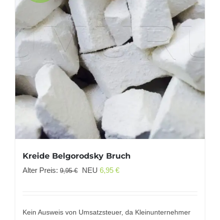
Kreide Belgorodsky Bruch
Ursprünglicher
Aktueller
Alter Preis:
NEU
6,95
€
9,95
€
Preis
Preis
war:
ist:
9,95 €
6,95 €.
Kein Ausweis von Umsatzsteuer, da Kleinunternehmer