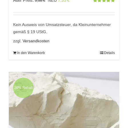
Alter Preis:
NEU
7,95
€
9,95
€
Bewertet
Preis
Preis
mit
5.00
von
5
war:
ist:
9,95 €
7,95 €.
Kein Ausweis von Umsatzsteuer, da Kleinunternehmer
gemäß § 19 UStG.
zzgl.
Versandkosten
In den Warenkorb
Details
20% Rabatt