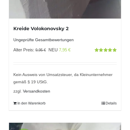
Kreide Volokonovsky 2
Ungeprüfte Gesamtbewertungen
Ursprünglicher
Aktueller
Alter Preis:
NEU
7,95
€
9,95
€
Bewertet
Preis
Preis
mit
5.00
von
5
war:
ist:
9,95 €
7,95 €.
Kein Ausweis von Umsatzsteuer, da Kleinunternehmer
gemäß § 19 UStG.
zzgl.
Versandkosten
In den Warenkorb
Details