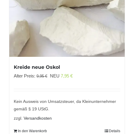
Kreide neue Oskol
Ursprünglicher
Aktueller
Alter Preis:
NEU
7,95
€
9,95
€
Preis
Preis
war:
ist:
9,95 €
7,95 €.
Kein Ausweis von Umsatzsteuer, da Kleinunternehmer
gemäß § 19 UStG.
zzgl.
Versandkosten
In den Warenkorb
Details