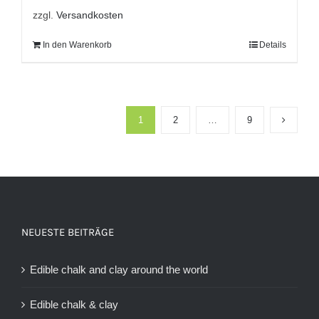
zzgl.
Versandkosten
In den Warenkorb
Details
1
2
…
9
NEUESTE BEITRÄGE
Edible chalk and clay around the world
Edible chalk & clay