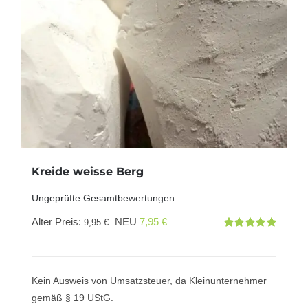
Kreide weisse Berg
Ungeprüfte Gesamtbewertungen
Ursprünglicher
Aktueller
Alter Preis:
NEU
7,95
€
9,95
€
Bewertet
Preis
Preis
mit
5.00
von
5
war:
ist:
9,95 €
7,95 €.
Kein Ausweis von Umsatzsteuer, da Kleinunternehmer
gemäß § 19 UStG.