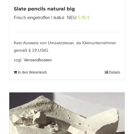
Slate pencils natural big
Ursprünglicher
Aktueller
Frisch eingetroffen !
NEU
5,95
€
9,95
€
Preis
Preis
war:
ist:
9,95 €
5,95 €.
Kein Ausweis von Umsatzsteuer, da Kleinunternehmer
gemäß § 19 UStG.
zzgl.
Versandkosten
In den Warenkorb
Details