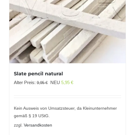
Slate pencil natural
Ursprünglicher
Aktueller
Alter Preis:
NEU
5,95
€
9,95
€
Preis
Preis
war:
ist:
9,95 €
5,95 €.
Kein Ausweis von Umsatzsteuer, da Kleinunternehmer
gemäß § 19 UStG.
zzgl.
Versandkosten