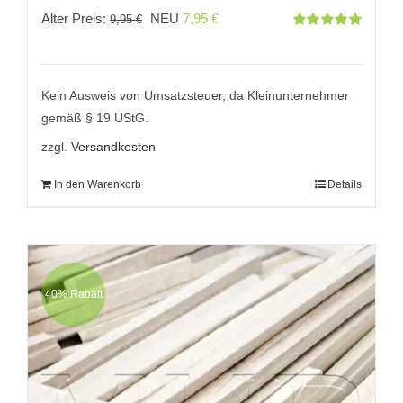
Ursprünglicher
Aktueller
Alter Preis:
NEU
7,95
€
9,95
€
Bewertet
Preis
Preis
mit
5.00
von
5
war:
ist:
9,95 €
7,95 €.
Kein Ausweis von Umsatzsteuer, da Kleinunternehmer
gemäß § 19 UStG.
zzgl.
Versandkosten
In den Warenkorb
Details
40% Rabatt