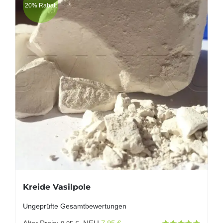
20% Rabatt
Kreide Vasilpole
Ungeprüfte Gesamtbewertungen
Ursprünglicher
Aktueller