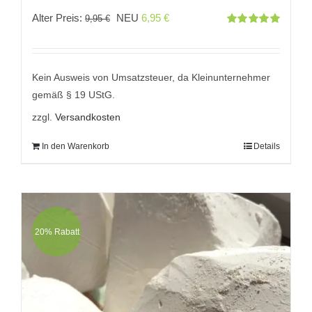
Ursprünglicher
Aktueller
Alter Preis:
NEU
6,95
€
9,95
€
Bewertet
Preis
Preis
mit
5.00
von
5
war:
ist:
9,95 €
6,95 €.
Kein Ausweis von Umsatzsteuer, da Kleinunternehmer
gemäß § 19 UStG.
zzgl.
Versandkosten
In den Warenkorb
Details
20% Rabatt