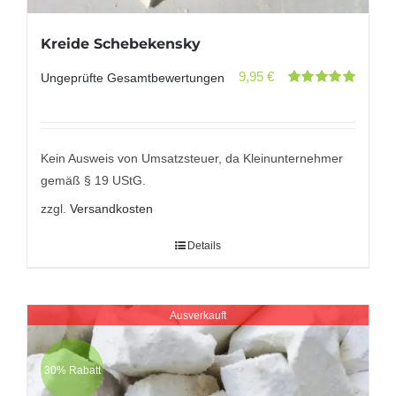
Kreide Schebekensky
9,95
€
Ungeprüfte Gesamtbewertungen
Bewertet
mit
5.00
von
5
Kein Ausweis von Umsatzsteuer, da Kleinunternehmer
gemäß § 19 UStG.
zzgl.
Versandkosten
Details
Ausverkauft
30% Rabatt