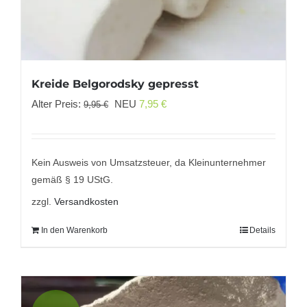
Kreide Belgorodsky gepresst
Ursprünglicher
Aktueller
Alter Preis:
NEU
7,95
€
9,95
€
Preis
Preis
war:
ist:
9,95 €
7,95 €.
Kein Ausweis von Umsatzsteuer, da Kleinunternehmer
gemäß § 19 UStG.
zzgl.
Versandkosten
In den Warenkorb
Details