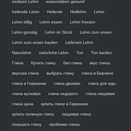
essbare Lehm
essensideen gesund
heilende Lehm
Heilerde
Heillehm
Lehm
Lehm billig
Lehm essen
Lehm fressen
Lehm günstig
Lehm im Stück
Lehm zum essen
Lehm zum essen kaufen
Lieferant Lehm
Naturlehm
natürliche Lehm
Ton
Ton kaufen
Глина
Купить глину
био глина
вкус глины
вкусная глина
выбрать глину
глина в Берлине
глина в Германии
глина дешево
глина для еды
глина кусковая
глина недорого
глина пищевая
глина цена
купить глину в Германии
купить пиленую глину
пищевая глина
покушать глину
пробники глины