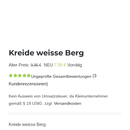
Kreide weisse Berg
Ursprünglicher
Aktueller
Alter Preis:
NEU
7,95
€
Vorrätig
9,95
€
Preis
Preis
(
3
Ungeprüfte Gesamtbewertungen
war:
ist:
Bewertet
3
Kundenrezensionen)
mit
5.00
von
9,95 €
7,95 €.
5, basierend
auf
Kein Ausweis von Umsatzsteuer, da Kleinunternehmer
Kundenbewertungen
gemäß § 19 UStG.
zzgl.
Versandkosten
Kreide weisse Berg