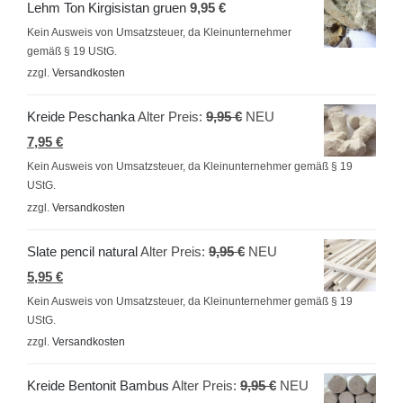
Lehm Ton Kirgisistan gruen
9,95
€
Kein Ausweis von Umsatzsteuer, da Kleinunternehmer
gemäß § 19 UStG.
zzgl.
Versandkosten
Ursprünglicher
Kreide Peschanka
Alter Preis:
9,95
€
NEU
Aktueller
Preis
7,95
€
Preis
war:
Kein Ausweis von Umsatzsteuer, da Kleinunternehmer gemäß § 19
UStG.
ist:
9,95 €
zzgl.
Versandkosten
7,95 €.
Ursprünglicher
Slate pencil natural
Alter Preis:
9,95
€
NEU
Aktueller
Preis
5,95
€
Preis
war:
Kein Ausweis von Umsatzsteuer, da Kleinunternehmer gemäß § 19
UStG.
ist:
9,95 €
zzgl.
Versandkosten
5,95 €.
Ursprünglicher
Kreide Bentonit Bambus
Alter Preis:
9,95
€
NEU