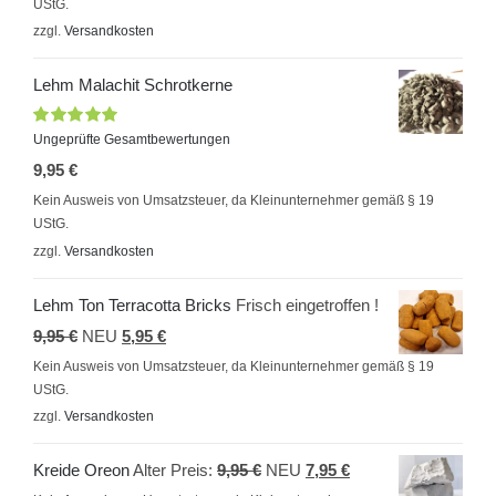
UStG.
ist:
9,95 €
zzgl.
Versandkosten
5,95 €.
Lehm Malachit Schrotkerne
Bewertet
Ungeprüfte Gesamtbewertungen
mit
5.00
von
9,95
€
5
Kein Ausweis von Umsatzsteuer, da Kleinunternehmer gemäß § 19
UStG.
zzgl.
Versandkosten
Lehm Ton Terracotta Bricks
Frisch eingetroffen !
Ursprünglicher
Aktueller
9,95
€
NEU
5,95
€
Preis
Preis
Kein Ausweis von Umsatzsteuer, da Kleinunternehmer gemäß § 19
UStG.
war:
ist:
zzgl.
Versandkosten
9,95 €
5,95 €.
Ursprünglicher
Aktueller
Kreide Oreon
Alter Preis:
9,95
€
NEU
7,95
€