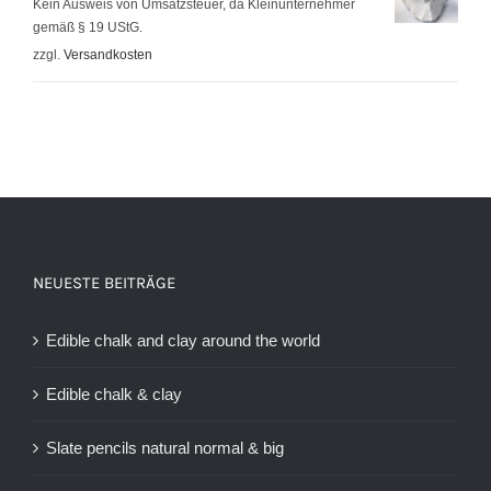
Preis
Preis
Kein Ausweis von Umsatzsteuer, da Kleinunternehmer
gemäß § 19 UStG.
war:
ist:
zzgl.
Versandkosten
9,95 €
7,95 €.
NEUESTE BEITRÄGE
Edible chalk and clay around the world
Edible chalk & clay
Slate pencils natural normal & big