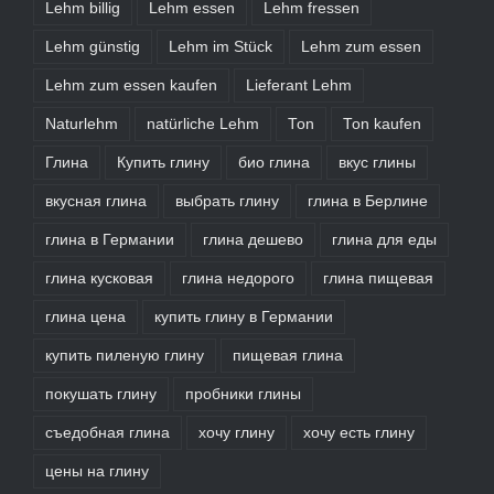
Lehm billig
Lehm essen
Lehm fressen
Lehm günstig
Lehm im Stück
Lehm zum essen
Lehm zum essen kaufen
Lieferant Lehm
Naturlehm
natürliche Lehm
Ton
Ton kaufen
Глина
Купить глину
био глина
вкус глины
вкусная глина
выбрать глину
глина в Берлине
глина в Германии
глина дешево
глина для еды
глина кусковая
глина недорого
глина пищевая
глина цена
купить глину в Германии
купить пиленую глину
пищевая глина
покушать глину
пробники глины
съедобная глина
хочу глину
хочу есть глину
цены на глину