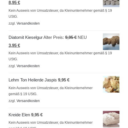
Aktueller
Preis
8,95
€
Preis
war:
Kein Ausweis von Umsatzsteuer, da Kleinunternehmer gemäß § 19
UStG.
ist:
9,95 €
zzgl.
Versandkosten
8,95 €.
Ursprünglicher
Diatomit Kieselgur
Alter Preis:
9,95
€
NEU
Aktueller
Preis
3,95
€
Preis
war:
Kein Ausweis von Umsatzsteuer, da Kleinunternehmer gemäß § 19
UStG.
ist:
9,95 €
zzgl.
Versandkosten
3,95 €.
Lehm Ton Heilerde Jaspis
9,95
€
Kein Ausweis von Umsatzsteuer, da Kleinunternehmer
gemäß § 19 UStG.
zzgl.
Versandkosten
Kreide Elen
9,95
€
Kein Ausweis von Umsatzsteuer, da Kleinunternehmer