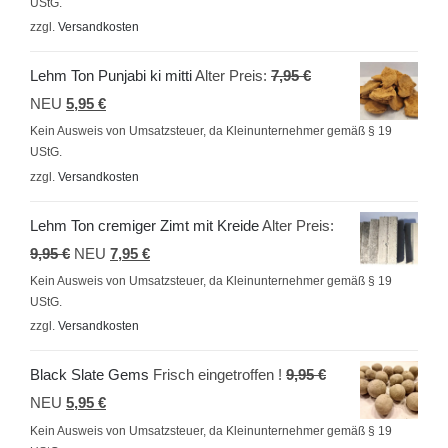
UStG.
ist:
9,95 €
zzgl.
Versandkosten
5,95 €.
Ursprünglicher
Lehm Ton Punjabi ki mitti
Alter Preis:
7,95
€
Aktueller
Preis
NEU
5,95
€
Preis
war:
Kein Ausweis von Umsatzsteuer, da Kleinunternehmer gemäß § 19
UStG.
ist:
7,95 €
zzgl.
Versandkosten
5,95 €.
Lehm Ton cremiger Zimt mit Kreide
Alter Preis:
Ursprünglicher
Aktueller
9,95
€
NEU
7,95
€
Preis
Preis
Kein Ausweis von Umsatzsteuer, da Kleinunternehmer gemäß § 19
UStG.
war:
ist:
zzgl.
Versandkosten
9,95 €
7,95 €.
Ursprünglicher
Black Slate Gems
Frisch eingetroffen !
9,95
€
Aktueller
Preis
NEU
5,95
€
Preis
war:
Kein Ausweis von Umsatzsteuer, da Kleinunternehmer gemäß § 19