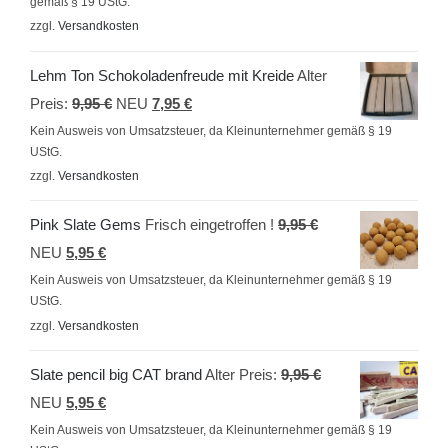
gemäß § 19 UStG.
zzgl.
Versandkosten
Lehm Ton Schokoladenfreude mit Kreide
Alter
Ursprünglicher
Aktueller
Preis:
9,95
€
NEU
7,95
€
Preis
Preis
Kein Ausweis von Umsatzsteuer, da Kleinunternehmer gemäß § 19
UStG.
war:
ist:
zzgl.
Versandkosten
9,95 €
7,95 €.
Ursprünglicher
Pink Slate Gems
Frisch eingetroffen !
9,95
€
Aktueller
Preis
NEU
5,95
€
Preis
war:
Kein Ausweis von Umsatzsteuer, da Kleinunternehmer gemäß § 19
UStG.
ist:
9,95 €
zzgl.
Versandkosten
5,95 €.
Ursprünglicher
Slate pencil big CAT brand
Alter Preis:
9,95
€
Aktueller
Preis
NEU
5,95
€
Preis
war:
Kein Ausweis von Umsatzsteuer, da Kleinunternehmer gemäß § 19