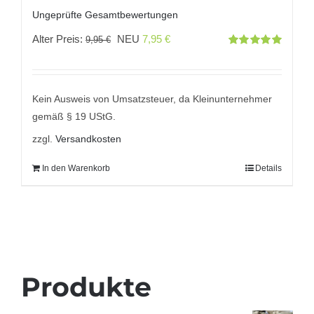
Ungeprüfte Gesamtbewertungen
Ursprünglicher
Aktueller
Alter Preis:
NEU
7,95
€
9,95
€
Bewertet
Preis
Preis
mit
5.00
von
5
war:
ist:
9,95 €
7,95 €.
Kein Ausweis von Umsatzsteuer, da Kleinunternehmer
gemäß § 19 UStG.
zzgl.
Versandkosten
In den Warenkorb
Details
Produkte