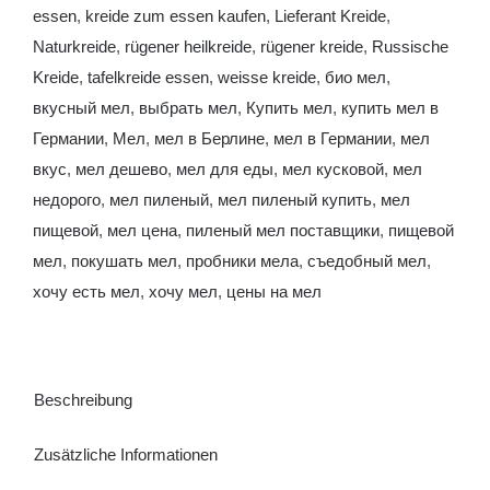
essen
,
kreide zum essen kaufen
,
Lieferant Kreide
,
Naturkreide
,
rügener heilkreide
,
rügener kreide
,
Russische
Kreide
,
tafelkreide essen
,
weisse kreide
,
био мел
,
вкусный мел
,
выбрать мел
,
Купить мел
,
купить мел в
Германии
,
Мел
,
мел в Берлине
,
мел в Германии
,
мел
вкус
,
мел дешево
,
мел для еды
,
мел кусковой
,
мел
недорого
,
мел пиленый
,
мел пиленый купить
,
мел
пищевой
,
мел цена
,
пиленый мел поставщики
,
пищевой
мел
,
покушать мел
,
пробники мела
,
съедобный мел
,
хочу есть мел
,
хочу мел
,
цены на мел
Beschreibung
Zusätzliche Informationen