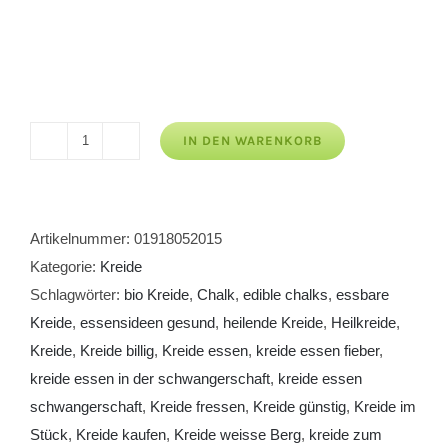
IN DEN WARENKORB
Kreide
weisse
Berg
Menge
Artikelnummer:
01918052015
Kategorie:
Kreide
Schlagwörter:
bio Kreide
,
Chalk
,
edible chalks
,
essbare
Kreide
,
essensideen gesund
,
heilende Kreide
,
Heilkreide
,
Kreide
,
Kreide billig
,
Kreide essen
,
kreide essen fieber
,
kreide essen in der schwangerschaft
,
kreide essen
schwangerschaft
,
Kreide fressen
,
Kreide günstig
,
Kreide im
Stück
,
Kreide kaufen
,
Kreide weisse Berg
,
kreide zum