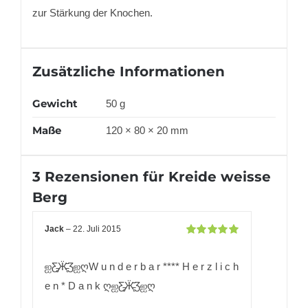
zur Stärkung der Knochen.
Zusätzliche Informationen
Gewicht
50 g
Maße
120 × 80 × 20 mm
3 Rezensionen für
Kreide weisse
Berg
Jack
–
22. Juli 2015
Bewertet
mit
5
von 5
ஐƸ̵̡Ӝ̵̨̄ƷஐღW u n d e r b a r **** H e r z l i c h
e n * D a n k ღஐƸ̵̡Ӝ̵̨̄Ʒஐღ