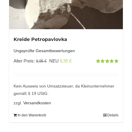
Kreide Petropavlovka
Ungeprüfte Gesamtbewertungen
Ursprünglicher
Aktueller
Alter Preis:
NEU
8,95
€
9,95
€
Bewertet
Preis
Preis
mit
5.00
von
5
war:
ist:
9,95 €
8,95 €.
Kein Ausweis von Umsatzsteuer, da Kleinunternehmer
gemäß § 19 UStG.
zzgl.
Versandkosten
In den Warenkorb
Details