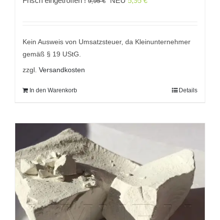
Frisch eingetroffen !
NEU
5,95
€
9,95
€
Preis
Preis
war:
ist:
9,95 €
5,95 €.
Kein Ausweis von Umsatzsteuer, da Kleinunternehmer
gemäß § 19 UStG.
zzgl.
Versandkosten
In den Warenkorb
Details