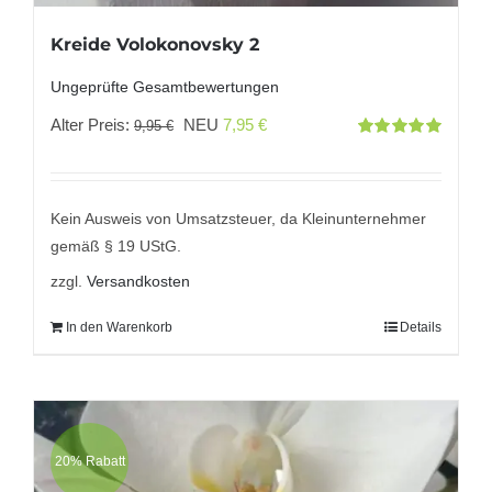
Kreide Volokonovsky 2
Ungeprüfte Gesamtbewertungen
Ursprünglicher
Aktueller
Alter Preis:
NEU
7,95
€
9,95
€
Bewertet
Preis
Preis
mit
5.00
von
5
war:
ist:
9,95 €
7,95 €.
Kein Ausweis von Umsatzsteuer, da Kleinunternehmer
gemäß § 19 UStG.
zzgl.
Versandkosten
In den Warenkorb
Details
20% Rabatt