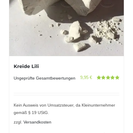
Kreide Lili
9,95
€
Ungeprüfte Gesamtbewertungen
Bewertet
mit
5.00
von
5
Kein Ausweis von Umsatzsteuer, da Kleinunternehmer
gemäß § 19 UStG.
zzgl.
Versandkosten