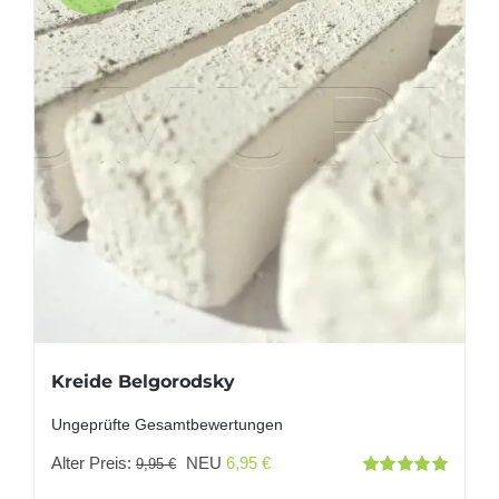
Kreide Belgorodsky
Ungeprüfte Gesamtbewertungen
Ursprünglicher
Aktueller
Alter Preis:
NEU
6,95
€
9,95
€
Bewertet
Preis
Preis