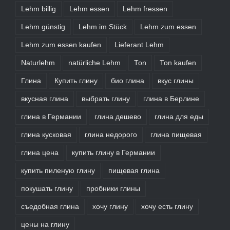
Lehm billig
Lehm essen
Lehm fressen
Lehm günstig
Lehm im Stück
Lehm zum essen
Lehm zum essen kaufen
Lieferant Lehm
Naturlehm
natürliche Lehm
Ton
Ton kaufen
Глина
Купить глину
био глина
вкус глины
вкусная глина
выбрать глину
глина в Берлине
глина в Германии
глина дешево
глина для еды
глина кусковая
глина недорого
глина пищевая
глина цена
купить глину в Германии
купить пиленую глину
пищевая глина
покушать глину
пробники глины
съедобная глина
хочу глину
хочу есть глину
цены на глину