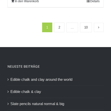
In den Warenkorb
Details
1
2
…
10
NEUESTE BEITRÄGE
Edible chalk and clay around the world
Edible chalk & clay
Slate pencils natural normal & big