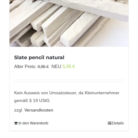
Slate pencil natural
Ursprünglicher
Aktueller
Alter Preis:
NEU
5,95
€
9,95
€
Preis
Preis
war:
ist:
9,95 €
5,95 €.
Kein Ausweis von Umsatzsteuer, da Kleinunternehmer
gemäß § 19 UStG.
zzgl.
Versandkosten
In den Warenkorb
Details