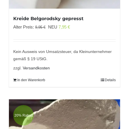
Kreide Belgorodsky gepresst
Ursprünglicher
Aktueller
Alter Preis:
NEU
7,95
€
9,95
€
Preis
Preis
war:
ist:
9,95 €
7,95 €.
Kein Ausweis von Umsatzsteuer, da Kleinunternehmer
gemäß § 19 UStG.
zzgl.
Versandkosten
In den Warenkorb
Details
20% Rabatt