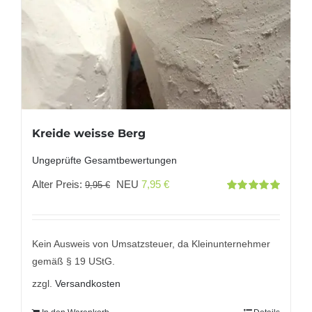
Kreide weisse Berg
Ungeprüfte Gesamtbewertungen
Ursprünglicher
Aktueller
Alter Preis:
NEU
7,95
€
9,95
€
Bewertet
Preis
Preis
mit
5.00
von
5
war:
ist:
9,95 €
7,95 €.
Kein Ausweis von Umsatzsteuer, da Kleinunternehmer
gemäß § 19 UStG.
zzgl.
Versandkosten