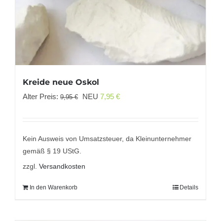
Kreide neue Oskol
Ursprünglicher
Aktueller
Alter Preis:
NEU
7,95
€
9,95
€
Preis
Preis
war:
ist:
9,95 €
7,95 €.
Kein Ausweis von Umsatzsteuer, da Kleinunternehmer
gemäß § 19 UStG.
zzgl.
Versandkosten
In den Warenkorb
Details