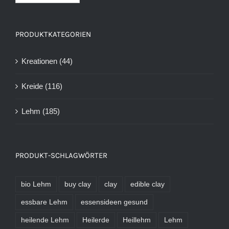
PRODUKTKATEGORIEN
Kreationen
(44)
Kreide
(116)
Lehm
(185)
PRODUKT-SCHLAGWÖRTER
bio Lehm
buy clay
clay
edible clay
essbare Lehm
essensideen gesund
heilende Lehm
Heilerde
Heillehm
Lehm