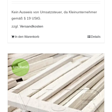
mit
5.00
von
5
war:
ist:
9,95 €
7,95 €.
Kein Ausweis von Umsatzsteuer, da Kleinunternehmer
gemäß § 19 UStG.
zzgl.
Versandkosten
In den Warenkorb
Details
40% Rabatt