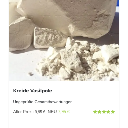
Kreide Vasilpole
Ungeprüfte Gesamtbewertungen
Ursprünglicher
Aktueller
Alter Preis:
NEU
7,95
€
9,95
€
Bewertet
Preis
Preis
mit
5.00
von
5
war:
ist: