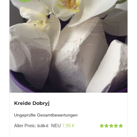
Kreide Dobryj
Ungeprüfte Gesamtbewertungen
Ursprünglicher
Aktueller
Alter Preis:
NEU
7,95
€
9,95
€
Bewertet
Preis
Preis