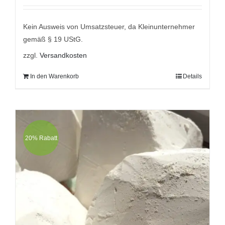
mit
5.00
von
5
war:
ist:
9,95 €
6,95 €.
Kein Ausweis von Umsatzsteuer, da Kleinunternehmer
gemäß § 19 UStG.
zzgl.
Versandkosten
In den Warenkorb
Details
20% Rabatt