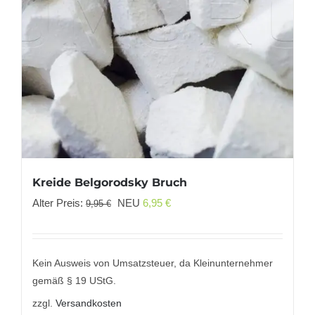
Kreide Belgorodsky Bruch
Ursprünglicher
Aktueller
Alter Preis:
NEU
6,95
€
9,95
€
Preis
Preis
war:
ist:
9,95 €
6,95 €.
Kein Ausweis von Umsatzsteuer, da Kleinunternehmer
gemäß § 19 UStG.
zzgl.
Versandkosten