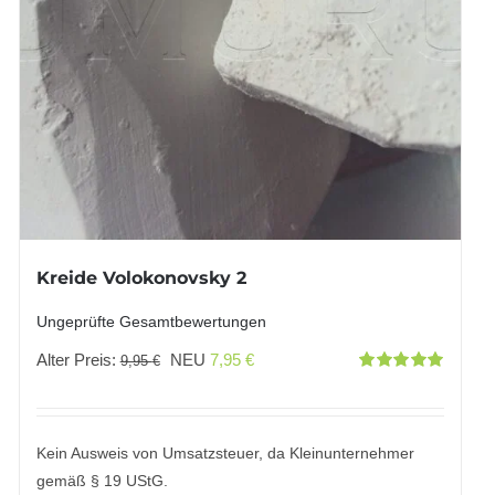
Kreide Volokonovsky 2
Ungeprüfte Gesamtbewertungen
Ursprünglicher
Aktueller
Alter Preis:
NEU
7,95
€
9,95
€
Bewertet
Preis
Preis
mit
5.00
von
5
war:
ist:
9,95 €
7,95 €.
Kein Ausweis von Umsatzsteuer, da Kleinunternehmer
gemäß § 19 UStG.