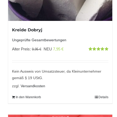
Kreide Dobryj
Ungeprüfte Gesamtbewertungen
Ursprünglicher
Aktueller
Alter Preis:
NEU
7,95
€
9,95
€
Bewertet
Preis
Preis
mit
5.00
von
5
war:
ist:
9,95 €
7,95 €.
Kein Ausweis von Umsatzsteuer, da Kleinunternehmer
gemäß § 19 UStG.
zzgl.
Versandkosten
In den Warenkorb
Details