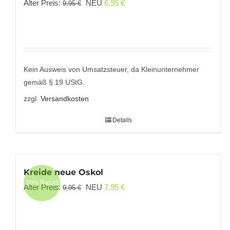
Ursprünglicher
Aktueller
Alter Preis:
NEU
6,95
€
9,95
€
Preis
Preis
war:
ist:
9,95 €
6,95 €.
Kein Ausweis von Umsatzsteuer, da Kleinunternehmer
gemäß § 19 UStG.
zzgl.
Versandkosten
Details
Kreide neue Oskol
20% Rabatt
Ursprünglicher
Aktueller
Alter Preis:
NEU
7,95
€
9,95
€
Preis
Preis
war:
ist:
9,95 €
7,95 €.