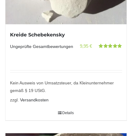
Kreide Schebekensky
9,95
€
Ungeprüfte Gesamtbewertungen
Bewertet
mit
5.00
von
5
Kein Ausweis von Umsatzsteuer, da Kleinunternehmer
gemäß § 19 UStG.
zzgl.
Versandkosten
Details