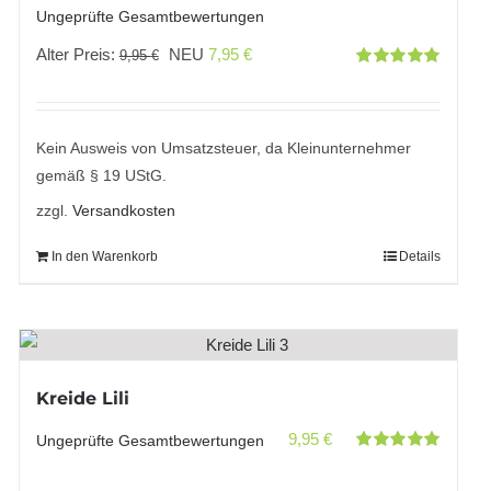
Ungeprüfte Gesamtbewertungen
Ursprünglicher
Aktueller
Alter Preis:
NEU
7,95
€
9,95
€
Bewertet
Preis
Preis
mit
5.00
von
5
war:
ist:
9,95 €
7,95 €.
Kein Ausweis von Umsatzsteuer, da Kleinunternehmer
gemäß § 19 UStG.
zzgl.
Versandkosten
In den Warenkorb
Details
Kreide Lili
9,95
€
Ungeprüfte Gesamtbewertungen
Bewertet
mit
5.00
von