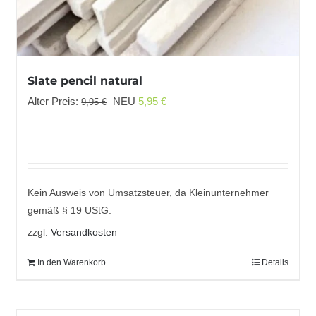
Slate pencil natural
Ursprünglicher
Aktueller
Alter Preis:
NEU
5,95
€
9,95
€
Preis
Preis
war:
ist:
9,95 €
5,95 €.
Kein Ausweis von Umsatzsteuer, da Kleinunternehmer
gemäß § 19 UStG.
zzgl.
Versandkosten
In den Warenkorb
Details