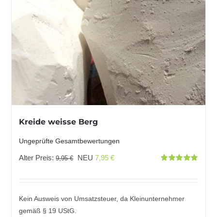
Kreide weisse Berg
Ungeprüfte Gesamtbewertungen
Ursprünglicher
Aktueller
Alter Preis:
NEU
7,95
€
9,95
€
Bewertet
Preis
Preis
mit
5.00
von
5
war:
ist:
9,95 €
7,95 €.
Kein Ausweis von Umsatzsteuer, da Kleinunternehmer
gemäß § 19 UStG.