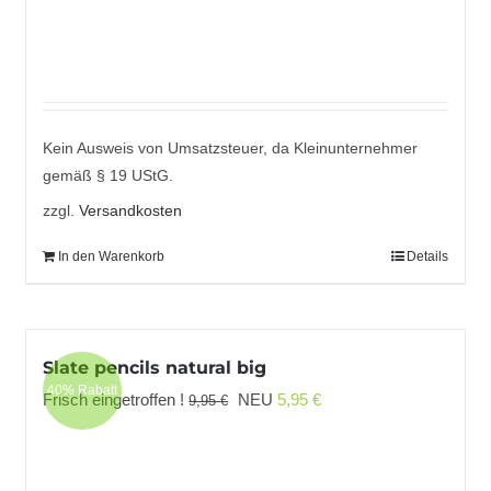
Kein Ausweis von Umsatzsteuer, da Kleinunternehmer
gemäß § 19 UStG.
zzgl.
Versandkosten
In den Warenkorb
Details
Slate pencils natural big
40% Rabatt
Ursprünglicher
Aktueller
Frisch eingetroffen !
NEU
5,95
€
9,95
€
Preis
Preis
war:
ist:
9,95 €
5,95 €.