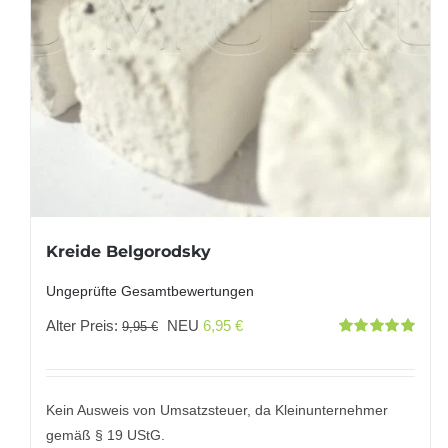
Kreide Belgorodsky
Ungeprüfte Gesamtbewertungen
Ursprünglicher
Aktueller
Alter Preis:
NEU
6,95
€
9,95
€
Bewertet
Preis
Preis
mit
5.00
von
5
war:
ist:
9,95 €
6,95 €.
Kein Ausweis von Umsatzsteuer, da Kleinunternehmer
gemäß § 19 UStG.