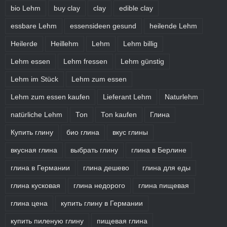
bio Lehm
buy clay
clay
edible clay
essbare Lehm
essensideen gesund
heilende Lehm
Heilerde
Heillehm
Lehm
Lehm billig
Lehm essen
Lehm fressen
Lehm günstig
Lehm im Stück
Lehm zum essen
Lehm zum essen kaufen
Lieferant Lehm
Naturlehm
natürliche Lehm
Ton
Ton kaufen
Глина
Купить глину
био глина
вкус глины
вкусная глина
выбрать глину
глина в Берлине
глина в Германии
глина дешево
глина для еды
глина кусковая
глина недорого
глина пищевая
глина цена
купить глину в Германии
купить пиленую глину
пищевая глина