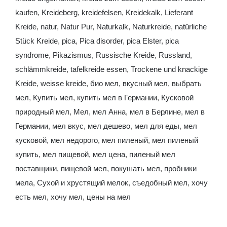
kaufen
,
Kreideberg
,
kreidefelsen
,
Kreidekalk
,
Lieferant
Kreide
,
natur
,
Natur Pur
,
Naturkalk
,
Naturkreide
,
natürliche
Stück Kreide
,
pica
,
Pica disorder
,
pica Elster
,
pica
syndrome
,
Pikazismus
,
Russische Kreide
,
Russland
,
schlämmkreide
,
tafelkreide essen
,
Trockene und knackige
Kreide
,
weisse kreide
,
био мел
,
вкусный мел
,
выбрать
мел
,
Купить мел
,
купить мел в Германии
,
Кусковой
природный мел
,
Мел
,
мел Анна
,
мел в Берлине
,
мел в
Германии
,
мел вкус
,
мел дешево
,
мел для еды
,
мел
кусковой
,
мел недорого
,
мел пиленый
,
мел пиленый
купить
,
мел пищевой
,
мел цена
,
пиленый мел
поставщики
,
пищевой мел
,
покушать мел
,
пробники
мела
,
Сухой и хрустящий мелок
,
съедобный мел
,
хочу
есть мел
,
хочу мел
,
цены на мел