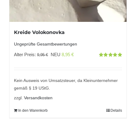
Kreide Volokonovka
Ungeprüfte Gesamtbewertungen
Ursprünglicher
Aktueller
Alter Preis:
NEU
8,95
€
9,95
€
Bewertet
Preis
Preis
mit
5.00
von
5
war:
ist:
9,95 €
8,95 €.
Kein Ausweis von Umsatzsteuer, da Kleinunternehmer
gemäß § 19 UStG.
zzgl.
Versandkosten
In den Warenkorb
Details