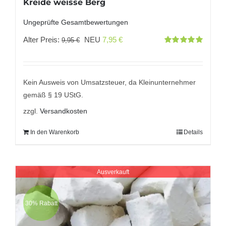
Kreide weisse Berg
Ungeprüfte Gesamtbewertungen
Ursprünglicher
Aktueller
Alter Preis:
NEU
7,95
€
9,95
€
Bewertet
Preis
Preis
mit
5.00
von
5
war:
ist:
9,95 €
7,95 €.
Kein Ausweis von Umsatzsteuer, da Kleinunternehmer
gemäß § 19 UStG.
zzgl.
Versandkosten
In den Warenkorb
Details
Ausverkauft
30% Rabatt