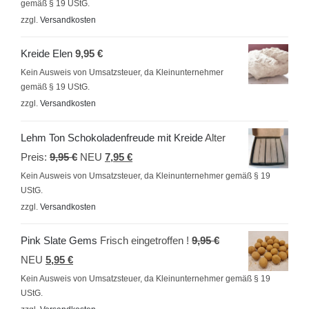
gemäß § 19 UStG.
zzgl.
Versandkosten
Kreide Elen
9,95
€
Kein Ausweis von Umsatzsteuer, da Kleinunternehmer
gemäß § 19 UStG.
zzgl.
Versandkosten
Lehm Ton Schokoladenfreude mit Kreide
Alter
Ursprünglicher
Aktueller
Preis:
9,95
€
NEU
7,95
€
Preis
Preis
Kein Ausweis von Umsatzsteuer, da Kleinunternehmer gemäß § 19
UStG.
war:
ist:
zzgl.
Versandkosten
9,95 €
7,95 €.
Ursprünglicher
Pink Slate Gems
Frisch eingetroffen !
9,95
€
Aktueller
Preis
NEU
5,95
€
Preis
war:
Kein Ausweis von Umsatzsteuer, da Kleinunternehmer gemäß § 19
UStG.
ist:
9,95 €