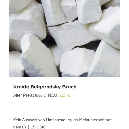
Kreide Belgorodsky Bruch
Ursprünglicher
Aktueller
Alter Preis:
NEU
6,95
€
9,95
€
Preis
Preis
war:
ist:
9,95 €
6,95 €.
Kein Ausweis von Umsatzsteuer, da Kleinunternehmer
gemäß § 19 UStG.