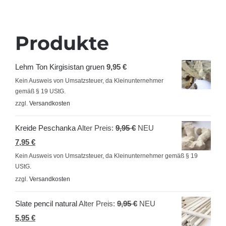
Produkte
Lehm Ton Kirgisistan gruen
9,95
€
Kein Ausweis von Umsatzsteuer, da Kleinunternehmer
gemäß § 19 UStG.
zzgl.
Versandkosten
Ursprünglicher
Kreide Peschanka
Alter Preis:
9,95
€
NEU
Aktueller
Preis
7,95
€
Preis
war:
Kein Ausweis von Umsatzsteuer, da Kleinunternehmer gemäß § 19
UStG.
ist:
9,95 €
zzgl.
Versandkosten
7,95 €.
Ursprünglicher
Slate pencil natural
Alter Preis:
9,95
€
NEU
Aktueller
Preis
5,95
€