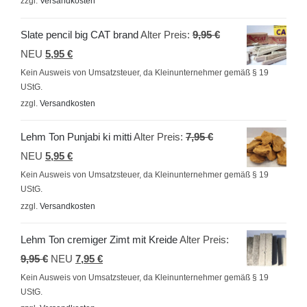
zzgl.
Versandkosten
5,95 €.
Ursprünglicher
Slate pencil big CAT brand
Alter Preis:
9,95
€
Aktueller
Preis
NEU
5,95
€
Preis
war:
Kein Ausweis von Umsatzsteuer, da Kleinunternehmer gemäß § 19
UStG.
ist:
9,95 €
zzgl.
Versandkosten
5,95 €.
Ursprünglicher
Lehm Ton Punjabi ki mitti
Alter Preis:
7,95
€
Aktueller
Preis
NEU
5,95
€
Preis
war:
Kein Ausweis von Umsatzsteuer, da Kleinunternehmer gemäß § 19
UStG.
ist:
7,95 €
zzgl.
Versandkosten
5,95 €.
Lehm Ton cremiger Zimt mit Kreide
Alter Preis:
Ursprünglicher
Aktueller
9,95
€
NEU
7,95
€
Preis
Preis
Kein Ausweis von Umsatzsteuer, da Kleinunternehmer gemäß § 19
UStG.
war:
ist: