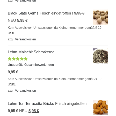
zzgl.
Versandkosten
9,95 €
7,95 €.
Ursprünglicher
Black Slate Gems
Frisch eingetroffen !
9,95
€
Aktueller
Preis
NEU
5,95
€
Preis
war:
Kein Ausweis von Umsatzsteuer, da Kleinunternehmer gemäß § 19
UStG.
ist:
9,95 €
zzgl.
Versandkosten
5,95 €.
Lehm Malachit Schrotkerne
Bewertet
Ungeprüfte Gesamtbewertungen
mit
5.00
von
9,95
€
5
Kein Ausweis von Umsatzsteuer, da Kleinunternehmer gemäß § 19
UStG.
zzgl.
Versandkosten
Lehm Ton Terracotta Bricks
Frisch eingetroffen !
Ursprünglicher
Aktueller
9,95
€
NEU
5,95
€