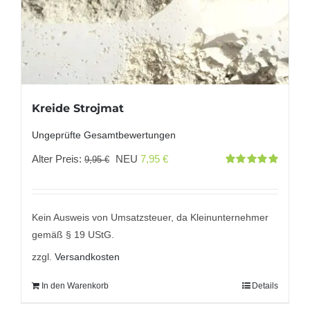
Kreide Strojmat
Ungeprüfte Gesamtbewertungen
Ursprünglicher
Aktueller
Alter Preis:
NEU
7,95
€
9,95
€
Bewertet
Preis
Preis
mit
5.00
von
5
war:
ist:
9,95 €
7,95 €.
Kein Ausweis von Umsatzsteuer, da Kleinunternehmer
gemäß § 19 UStG.
zzgl.
Versandkosten
In den Warenkorb
Details