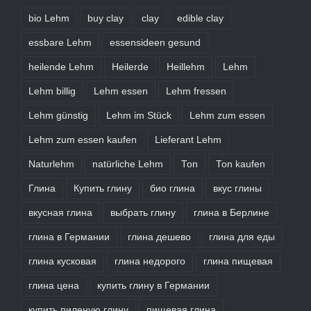
bio Lehm
buy clay
clay
edible clay
essbare Lehm
essensideen gesund
heilende Lehm
Heilerde
Heillehm
Lehm
Lehm billig
Lehm essen
Lehm fressen
Lehm günstig
Lehm im Stück
Lehm zum essen
Lehm zum essen kaufen
Lieferant Lehm
Naturlehm
natürliche Lehm
Ton
Ton kaufen
Глина
Купить глину
био глина
вкус глины
вкусная глина
выбрать глину
глина в Берлине
глина в Германии
глина дешево
глина для еды
глина кусковая
глина недорого
глина пищевая
глина цена
купить глину в Германии
купить пиленую глину
пищевая глина