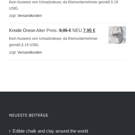
Preis
Preis
Kein Ausweis von Umsatzsteuer, da Kleinunternehmer gemäß § 19
UStG.
war:
ist:
zzgl.
Versandkosten
9,95 €
5,95 €.
Ursprünglicher
Aktueller
Kreide Oreon
Alter Preis:
9,95
€
NEU
7,95
€
Preis
Preis
Kein Ausweis von Umsatzsteuer, da Kleinunternehmer
gemäß § 19 UStG.
war:
ist:
zzgl.
Versandkosten
9,95 €
7,95 €.
NEUESTE BEITRÄGE
Edible chalk and clay around the world