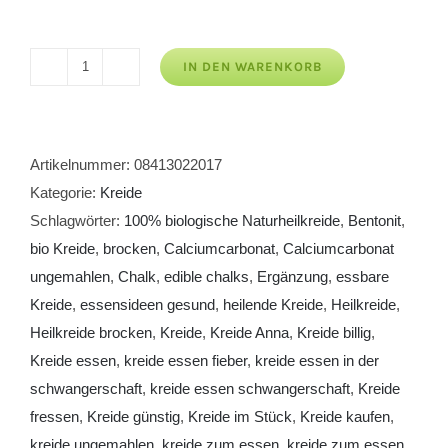
IN DEN WARENKORB
Kreide
Anna
Menge
Artikelnummer:
08413022017
Kategorie:
Kreide
Schlagwörter:
100% biologische Naturheilkreide
,
Bentonit
,
bio Kreide
,
brocken
,
Calciumcarbonat
,
Calciumcarbonat
ungemahlen
,
Chalk
,
edible chalks
,
Ergänzung
,
essbare
Kreide
,
essensideen gesund
,
heilende Kreide
,
Heilkreide
,
Heilkreide brocken
,
Kreide
,
Kreide Anna
,
Kreide billig
,
Kreide essen
,
kreide essen fieber
,
kreide essen in der
schwangerschaft
,
kreide essen schwangerschaft
,
Kreide
fressen
,
Kreide günstig
,
Kreide im Stück
,
Kreide kaufen
,
kreide ungemahlen
,
kreide zum essen
,
kreide zum essen