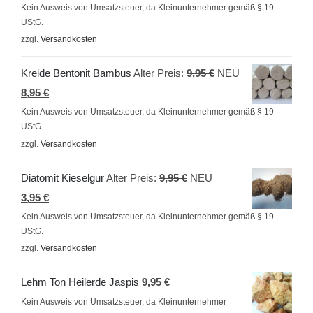
Preis
war:
Kein Ausweis von Umsatzsteuer, da Kleinunternehmer gemäß § 19
UStG.
ist:
9,95 €
zzgl.
Versandkosten
5,95 €.
Ursprünglicher
Kreide Bentonit Bambus
Alter Preis:
9,95
€
NEU
Aktueller
Preis
8,95
€
Preis
war:
Kein Ausweis von Umsatzsteuer, da Kleinunternehmer gemäß § 19
UStG.
ist:
9,95 €
zzgl.
Versandkosten
8,95 €.
Ursprünglicher
Diatomit Kieselgur
Alter Preis:
9,95
€
NEU
Aktueller
Preis
3,95
€
Preis
war:
Kein Ausweis von Umsatzsteuer, da Kleinunternehmer gemäß § 19
UStG.
ist:
9,95 €
zzgl.
Versandkosten
3,95 €.
Lehm Ton Heilerde Jaspis
9,95
€
Kein Ausweis von Umsatzsteuer, da Kleinunternehmer