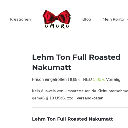
Kreationen
Blog
Mein Konto
Lehm Ton Full Roasted
Nakumatt
Ursprünglicher
Aktueller
Frisch eingetroffen !
NEU
5,95
€
Vorrätig
9,95
€
Preis
Preis
Kein Ausweis von Umsatzsteuer, da Kleinunternehme
war:
ist:
gemäß § 19 UStG.
zzgl.
Versandkosten
9,95 €
5,95 €.
Lehm Ton Full Roasted Nakumatt