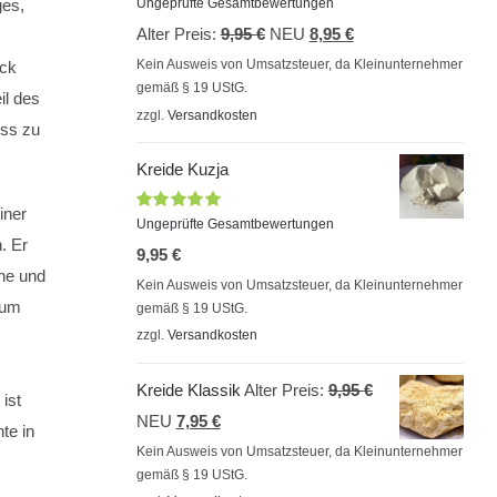
Bewertet
ges,
Ungeprüfte Gesamtbewertungen
mit
5.00
von
Ursprünglicher
Aktueller
Alter Preis:
9,95
€
NEU
8,95
€
5
Preis
Preis
Kein Ausweis von Umsatzsteuer, da Kleinunternehmer
ack
gemäß § 19 UStG.
war:
ist:
il des
zzgl.
Versandkosten
9,95 €
8,95 €.
ess zu
Kreide Kuzja
iner
Bewertet
Ungeprüfte Gesamtbewertungen
mit
5.00
von
. Er
9,95
€
5
he und
Kein Ausweis von Umsatzsteuer, da Kleinunternehmer
aum
gemäß § 19 UStG.
zzgl.
Versandkosten
Ursprünglicher
Kreide Klassik
Alter Preis:
9,95
€
 ist
Aktueller
Preis
NEU
7,95
€
te in
Preis
war:
Kein Ausweis von Umsatzsteuer, da Kleinunternehmer
gemäß § 19 UStG.
ist:
9,95 €