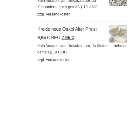
Kein Ausweis von Umsatzsteuer, da
Kleinunternehmer gemäß § 19 UStG.
zzgl.
Versandkosten
Kreide neue Oskol
Alter Preis:
Ursprünglicher
Aktueller
9,95
€
NEU
7,95
€
Preis
Preis
Kein Ausweis von Umsatzsteuer, da Kleinunternehmer
gemäß § 19 UStG.
war:
ist:
zzgl.
Versandkosten
9,95 €
7,95 €.