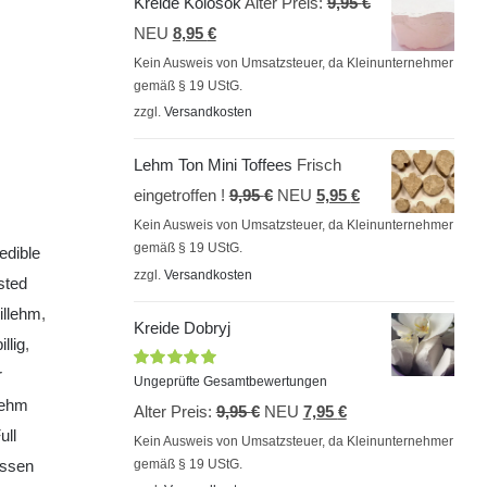
Ursprünglicher
Kreide Kolosok
Alter Preis:
9,95
€
Aktueller
Preis
NEU
8,95
€
Preis
war:
Kein Ausweis von Umsatzsteuer, da Kleinunternehmer
gemäß § 19 UStG.
ist:
9,95 €
zzgl.
Versandkosten
8,95 €.
Lehm Ton Mini Toffees
Frisch
Ursprünglicher
Aktueller
eingetroffen !
9,95
€
NEU
5,95
€
Preis
Preis
Kein Ausweis von Umsatzsteuer, da Kleinunternehmer
gemäß § 19 UStG.
edible
war:
ist:
zzgl.
Versandkosten
sted
9,95 €
5,95 €.
illehm
,
Kreide Dobryj
llig
,
r
Bewertet
Ungeprüfte Gesamtbewertungen
mit
5.00
von
ehm
Ursprünglicher
Aktueller
Alter Preis:
9,95
€
NEU
7,95
€
5
ull
Preis
Preis
Kein Ausweis von Umsatzsteuer, da Kleinunternehmer
ssen
gemäß § 19 UStG.
war:
ist: