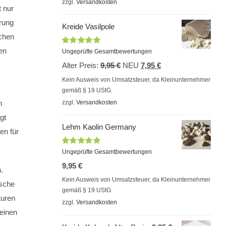
zzgl.
Versandkosten
7,95 €.
t nur
hrung
Kreide Vasilpole
uchen
ten
Bewertet
Ungeprüfte Gesamtbewertungen
mit
5.00
von
Ursprünglicher
Aktueller
Alter Preis:
9,95
€
NEU
7,95
€
5
Preis
Preis
Kein Ausweis von Umsatzsteuer, da Kleinunternehmer
gemäß § 19 UStG.
war:
ist:
n
zzgl.
Versandkosten
9,95 €
7,95 €.
gt
Lehm Kaolin Germany
en für
Bewertet
Ungeprüfte Gesamtbewertungen
mit
5.00
von
9,95
€
5
.
Kein Ausweis von Umsatzsteuer, da Kleinunternehmer
sche
gemäß § 19 UStG.
turen
zzgl.
Versandkosten
seinen