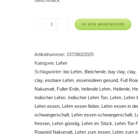
Geschmack.
IN DEN WARENKORB
Lehm
Ton
Full
Roasted
Artikelnummer:
23728022025
Nakumatt
Kategorie:
Lehm
Menge
Schlagwörter:
bio Lehm
,
Bleicherde
,
buy clay
,
clay
,
clay
,
essbare Lehm
,
essensideen gesund
,
Full Roa
Nakumatt
,
Fuller-Erde
,
heilende Lehm
,
Heilerde
,
He
Indischer Lehm
,
Indischer Lehm Ton
,
Lehm
,
Lehm bi
Lehm essen
,
Lehm essen fieber
,
Lehm essen in de
schwangerschaft
,
Lehm essen schwangerschaft
,
L
fressen
,
Lehm günstig
,
Lehm im Stück
,
Lehm Ton F
Roasted Nakumatt
,
Lehm zum essen
,
Lehm zum e