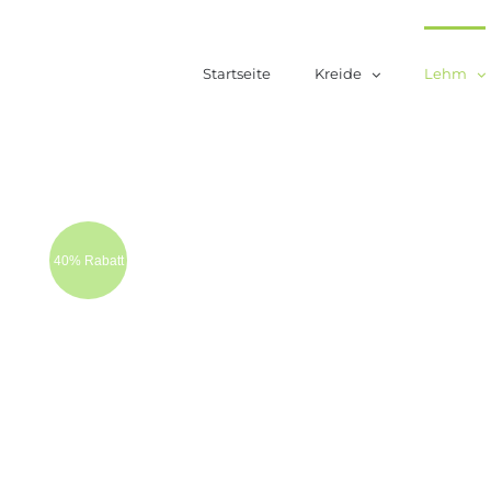
Zum
Inhalt
Startseite
Kreide
Lehm
springen
40% Rabatt