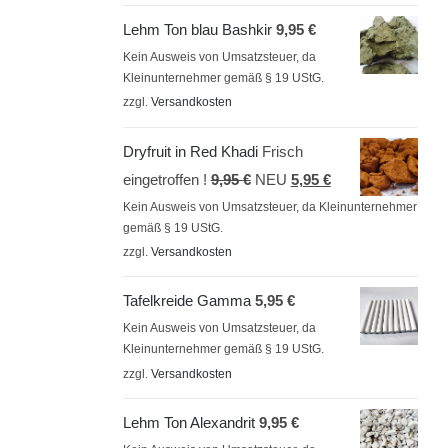
Lehm Ton blau Bashkir
9,95
€
Kein Ausweis von Umsatzsteuer, da
Kleinunternehmer gemäß § 19 UStG.
zzgl.
Versandkosten
Dryfruit in Red Khadi
Frisch
Ursprünglicher
Aktueller
eingetroffen !
9,95
€
NEU
5,95
€
Preis
Preis
Kein Ausweis von Umsatzsteuer, da Kleinunternehmer
gemäß § 19 UStG.
war:
ist:
zzgl.
Versandkosten
9,95 €
5,95 €.
Tafelkreide Gamma
5,95
€
Kein Ausweis von Umsatzsteuer, da
Kleinunternehmer gemäß § 19 UStG.
zzgl.
Versandkosten
Lehm Ton Alexandrit
9,95
€