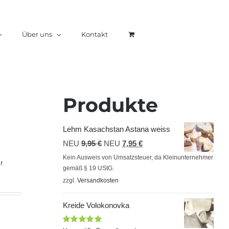
Über uns
Kontakt
Produkte
Lehm Kasachstan Astana weiss
Ursprünglicher
Aktueller
NEU
9,95
€
NEU
7,95
€
Preis
Preis
Kein Ausweis von Umsatzsteuer, da Kleinunternehmer
r
gemäß § 19 UStG.
war:
ist:
zzgl.
Versandkosten
9,95 €
7,95 €.
Kreide Volokonovka