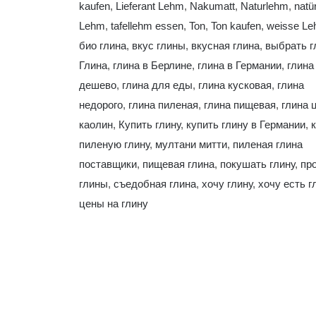
kaufen
,
Lieferant Lehm
,
Nakumatt
,
Naturlehm
,
natü
Lehm
,
tafellehm essen
,
Ton
,
Ton kaufen
,
weisse L
био глина
,
вкус глины
,
вкусная глина
,
выбрать г
Глина
,
глина в Берлине
,
глина в Германии
,
глина
дешево
,
глина для еды
,
глина кусковая
,
глина
недорого
,
глина пиленая
,
глина пищевая
,
глина 
каолин
,
Купить глину
,
купить глину в Германии
,
пиленую глину
,
мултани митти
,
пиленая глина
поставщики
,
пищевая глина
,
покушать глину
,
пр
глины
,
съедобная глина
,
хочу глину
,
хочу есть г
цены на глину