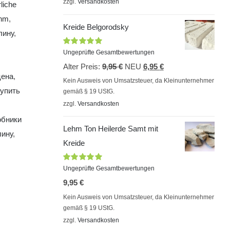
zzgl.
Versandkosten
rliche
9,95 €
7,95 €.
ehm
,
Kreide Belgorodsky
лину
,
Bewertet
Ungeprüfte Gesamtbewertungen
mit
5.00
von
Ursprünglicher
Aktueller
Alter Preis:
9,95
€
NEU
6,95
€
5
цена
,
Preis
Preis
Kein Ausweis von Umsatzsteuer, da Kleinunternehmer
купить
gemäß § 19 UStG.
war:
ist:
zzgl.
Versandkosten
9,95 €
6,95 €.
обники
Lehm Ton Heilerde Samt mit
лину
,
Kreide
Bewertet
Ungeprüfte Gesamtbewertungen
mit
5.00
von
9,95
€
5
Kein Ausweis von Umsatzsteuer, da Kleinunternehmer
gemäß § 19 UStG.
zzgl.
Versandkosten