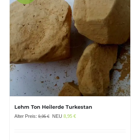
Lehm Ton Heilerde Turkestan
Ursprünglicher
Aktueller
Alter Preis:
NEU
8,95
€
9,95
€
Preis
Preis
war:
ist: