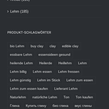
Lehm
(185)
PRODUKT-SCHLAGWÖRTER
bio Lehm
buy clay
clay
edible clay
essbare Lehm
essensideen gesund
heilende Lehm
Heilerde
Heillehm
Lehm
Lehm billig
Lehm essen
Lehm fressen
Lehm günstig
Lehm im Stück
Lehm zum essen
Lehm zum essen kaufen
Lieferant Lehm
Naturlehm
natürliche Lehm
Ton
Ton kaufen
Глина
Купить глину
био глина
вкус глины