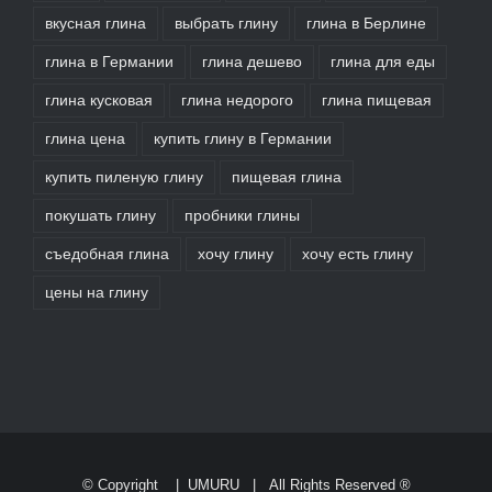
вкусная глина
выбрать глину
глина в Берлине
глина в Германии
глина дешево
глина для еды
глина кусковая
глина недорого
глина пищевая
глина цена
купить глину в Германии
купить пиленую глину
пищевая глина
покушать глину
пробники глины
съедобная глина
хочу глину
хочу есть глину
цены на глину
© Copyright
|
UMURU
| All Rights Reserved ®