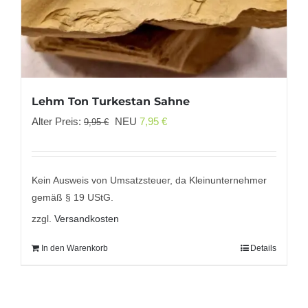
Lehm Ton Turkestan Sahne
Ursprünglicher
Aktueller
Alter Preis:
NEU
7,95
€
9,95
€
Preis
Preis
war:
ist:
9,95 €
7,95 €.
Kein Ausweis von Umsatzsteuer, da Kleinunternehmer
gemäß § 19 UStG.
zzgl.
Versandkosten
In den Warenkorb
Details