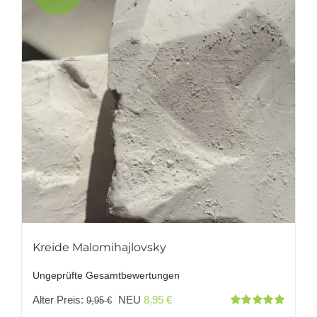
Kreide Malomihajlovsky
Ungeprüfte Gesamtbewertungen
Ursprünglicher
Aktueller
Alter Preis:
NEU
8,95
€
9,95
€
Bewertet