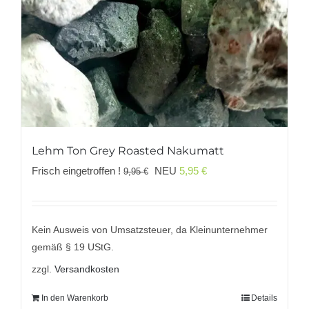
Lehm Ton Grey Roasted Nakumatt
Ursprünglicher
Aktueller
Frisch eingetroffen !
NEU
5,95
€
9,95
€
Preis
Preis
war:
ist:
9,95 €
5,95 €.
Kein Ausweis von Umsatzsteuer, da Kleinunternehmer
gemäß § 19 UStG.
zzgl.
Versandkosten
In den Warenkorb
Details