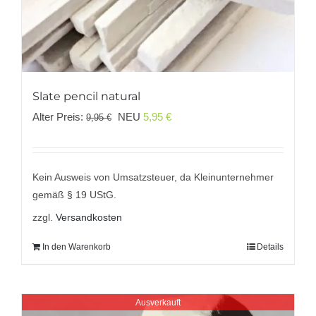
Slate pencil natural
Ursprünglicher
Aktueller
Alter Preis:
NEU
5,95
€
9,95
€
Preis
Preis
war:
ist:
9,95 €
5,95 €.
Kein Ausweis von Umsatzsteuer, da Kleinunternehmer
gemäß § 19 UStG.
zzgl.
Versandkosten
In den Warenkorb
Details
Ausverkauft