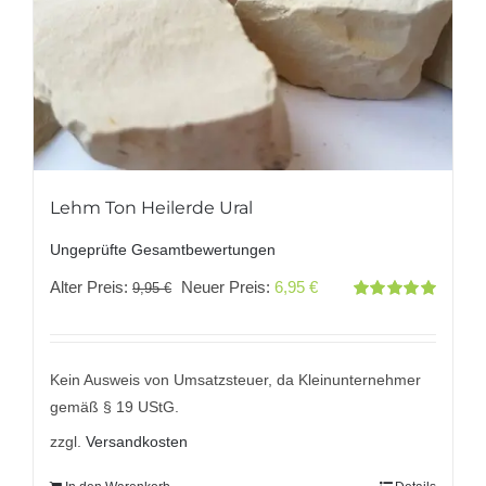
Lehm Ton Heilerde Ural
Ungeprüfte Gesamtbewertungen
Ursprünglicher
Aktueller
Alter Preis:
Neuer Preis:
6,95
€
9,95
€
Bewertet
Preis
Preis
mit
5.00
von
5
war:
ist:
9,95 €
6,95 €.
Kein Ausweis von Umsatzsteuer, da Kleinunternehmer
gemäß § 19 UStG.
zzgl.
Versandkosten