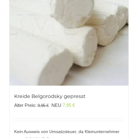
Kreide Belgorodsky gepresst
Ursprünglicher
Aktueller
Alter Preis:
NEU
7,95
€
9,95
€
Preis
Preis
war:
ist:
9,95 €
7,95 €.
Kein Ausweis von Umsatzsteuer, da Kleinunternehmer