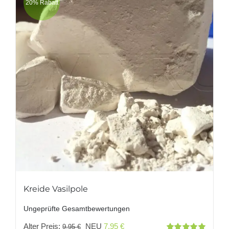
20% Rabatt
Kreide Vasilpole
Ungeprüfte Gesamtbewertungen
Ursprünglicher
Aktueller
Alter Preis:
NEU
7,95
€
9,95
€