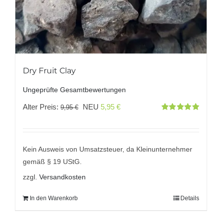
Dry Fruit Clay
Ungeprüfte Gesamtbewertungen
Ursprünglicher
Aktueller
Alter Preis:
NEU
5,95
€
9,95
€
Bewertet
Preis
Preis
mit
5.00
von
5
war:
ist:
9,95 €
5,95 €.
Kein Ausweis von Umsatzsteuer, da Kleinunternehmer
gemäß § 19 UStG.
zzgl.
Versandkosten
In den Warenkorb
Details