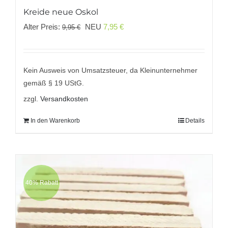
Kreide neue Oskol
Ursprünglicher
Aktueller
Alter Preis:
NEU
7,95
€
9,95
€
Preis
Preis
war:
ist:
9,95 €
7,95 €.
Kein Ausweis von Umsatzsteuer, da Kleinunternehmer
gemäß § 19 UStG.
zzgl.
Versandkosten
In den Warenkorb
Details
40% Rabatt