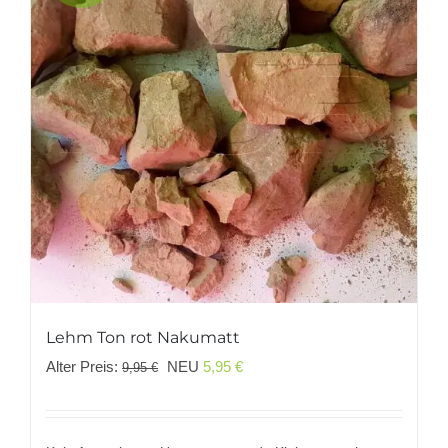
Lehm Ton rot Nakumatt
Ursprünglicher
Aktueller
Alter Preis:
NEU
5,95
€
9,95
€
Preis
Preis
war:
ist: