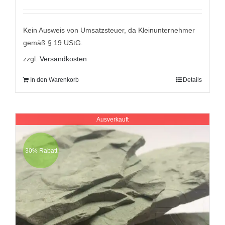
Preis
Preis
mit
5.00
von
5
war:
ist:
9,95 €
8,95 €.
Kein Ausweis von Umsatzsteuer, da Kleinunternehmer
gemäß § 19 UStG.
zzgl.
Versandkosten
In den Warenkorb
Details
Ausverkauft
30% Rabatt