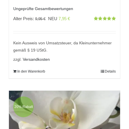
Ungeprüfte Gesamtbewertungen
Ursprünglicher
Aktueller
Alter Preis:
NEU
7,95
€
9,95
€
Bewertet
Preis
Preis
mit
5.00
von
5
war:
ist:
9,95 €
7,95 €.
Kein Ausweis von Umsatzsteuer, da Kleinunternehmer
gemäß § 19 UStG.
zzgl.
Versandkosten
In den Warenkorb
Details
20% Rabatt