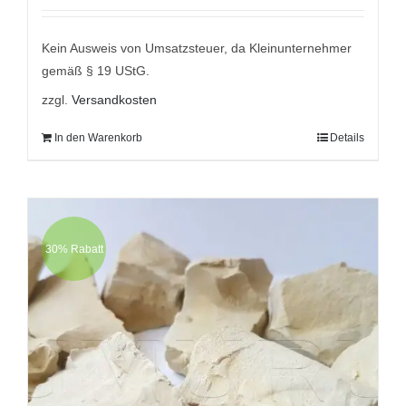
mit
5.00
von
5
war:
ist:
9,95 €
6,95 €.
Kein Ausweis von Umsatzsteuer, da Kleinunternehmer
gemäß § 19 UStG.
zzgl.
Versandkosten
In den Warenkorb
Details
30% Rabatt