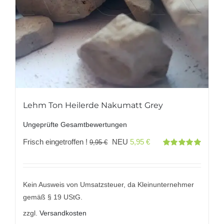
Lehm Ton Heilerde Nakumatt Grey
Ungeprüfte Gesamtbewertungen
Ursprünglicher
Aktueller
Frisch eingetroffen !
NEU
5,95
€
9,95
€
Bewertet
Preis
Preis
mit
5.00
von
5
war:
ist:
9,95 €
5,95 €.
Kein Ausweis von Umsatzsteuer, da Kleinunternehmer
gemäß § 19 UStG.
zzgl.
Versandkosten