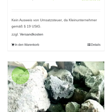
Bewertet
Preis
Preis
mit
5.00
von
5
war:
ist:
9,95 €
7,95 €.
Kein Ausweis von Umsatzsteuer, da Kleinunternehmer
gemäß § 19 UStG.
zzgl.
Versandkosten
In den Warenkorb
Details
40% Rabatt