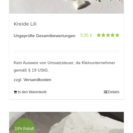
Kreide Lili
9,95
€
Ungeprüfte Gesamtbewertungen
Bewertet
mit
5.00
von
5
Kein Ausweis von Umsatzsteuer, da Kleinunternehmer
gemäß § 19 UStG.
zzgl.
Versandkosten
In den Warenkorb
Details
10% Rabatt