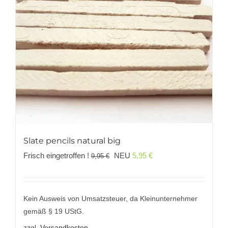
Slate pencils natural big
Ursprünglicher
Aktueller
Frisch eingetroffen !
NEU
5,95
€
9,95
€
Preis
Preis
war:
ist:
9,95 €
5,95 €.
Kein Ausweis von Umsatzsteuer, da Kleinunternehmer
gemäß § 19 UStG.
zzgl.
Versandkosten