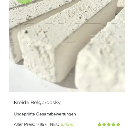
Kreide Belgorodsky
Ungeprüfte Gesamtbewertungen
Ursprünglicher
Aktueller
Alter Preis:
NEU
6,95
€
9,95
€
Bewertet
Preis
Preis