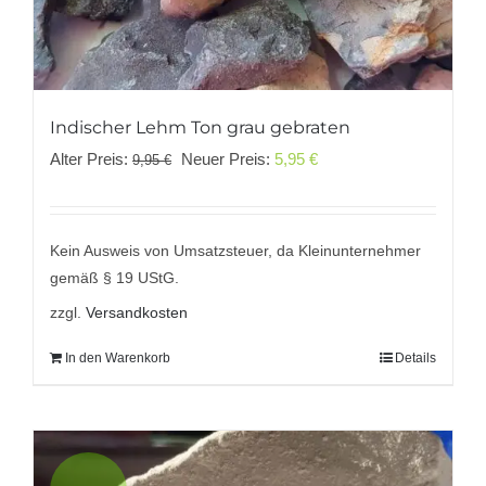
Indischer Lehm Ton grau gebraten
Ursprünglicher
Aktueller
Alter Preis:
Neuer Preis:
5,95
€
9,95
€
Preis
Preis
war:
ist:
9,95 €
5,95 €.
Kein Ausweis von Umsatzsteuer, da Kleinunternehmer
gemäß § 19 UStG.
zzgl.
Versandkosten
In den Warenkorb
Details