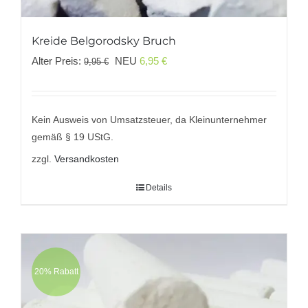
Kreide Belgorodsky Bruch
Ursprünglicher
Aktueller
Alter Preis:
NEU
6,95
€
9,95
€
Preis
Preis
war:
ist:
9,95 €
6,95 €.
Kein Ausweis von Umsatzsteuer, da Kleinunternehmer
gemäß § 19 UStG.
zzgl.
Versandkosten
Details
20% Rabatt