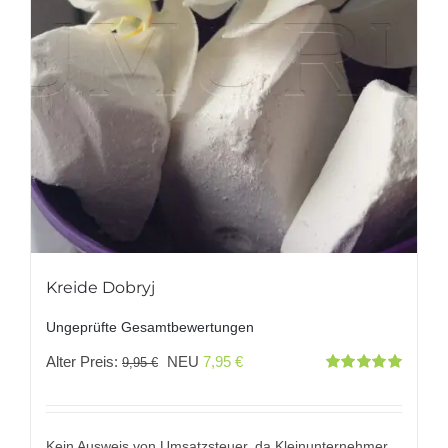
Kreide Dobryj
Ungeprüfte Gesamtbewertungen
Ursprünglicher
Aktueller
Alter Preis:
NEU
7,95
€
9,95
€
Bewertet
Preis
Preis
mit
5.00
von
5
war:
ist:
9,95 €
7,95 €.
Kein Ausweis von Umsatzsteuer, da Kleinunternehmer