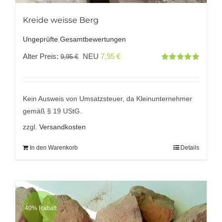
Kreide weisse Berg
Ungeprüfte Gesamtbewertungen
Ursprünglicher
Aktueller
Alter Preis:
NEU
7,95
€
9,95
€
Bewertet
Preis
Preis
mit
5.00
von
5
war:
ist:
9,95 €
7,95 €.
Kein Ausweis von Umsatzsteuer, da Kleinunternehmer
gemäß § 19 UStG.
zzgl.
Versandkosten
In den Warenkorb
Details
40% Rabatt