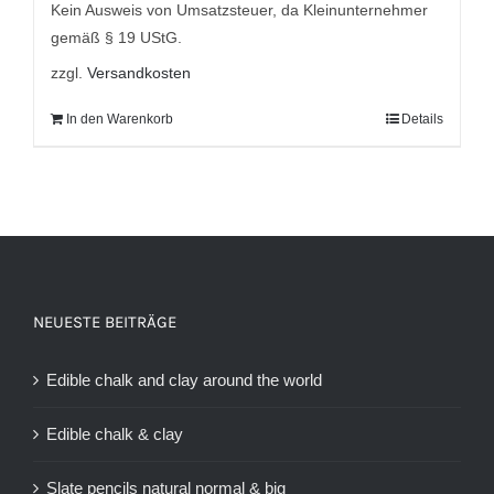
9,95 €
7,95 €.
Kein Ausweis von Umsatzsteuer, da Kleinunternehmer
gemäß § 19 UStG.
zzgl.
Versandkosten
In den Warenkorb
Details
NEUESTE BEITRÄGE
Edible chalk and clay around the world
Edible chalk & clay
Slate pencils natural normal & big