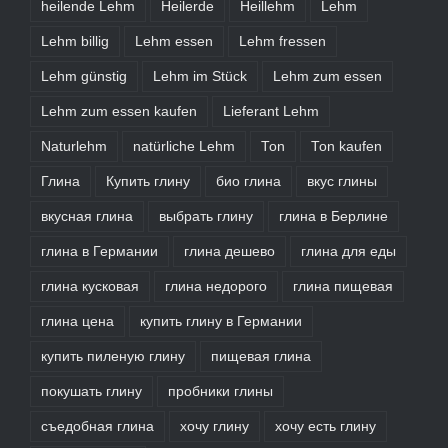
heilende Lehm
Heilerde
Heillehm
Lehm
Lehm billig
Lehm essen
Lehm fressen
Lehm günstig
Lehm im Stück
Lehm zum essen
Lehm zum essen kaufen
Lieferant Lehm
Naturlehm
natürliche Lehm
Ton
Ton kaufen
Глина
Купить глину
био глина
вкус глины
вкусная глина
выбрать глину
глина в Берлине
глина в Германии
глина дешево
глина для еды
глина кусковая
глина недорого
глина пищевая
глина цена
купить глину в Германии
купить пиленую глину
пищевая глина
покушать глину
пробники глины
съедобная глина
хочу глину
хочу есть глину