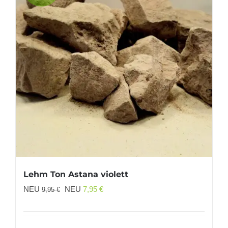
Lehm Ton Astana violett
Ursprünglicher
Aktueller
NEU
NEU
7,95
€
9,95
€
Preis
Preis
war:
ist: