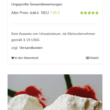
Ungeprüfte Gesamtbewertungen
Ursprünglicher
Aktueller
Alter Preis:
NEU
7,95
€
9,95
€
Bewertet
Preis
Preis
mit
5.00
von
5
war:
ist:
9,95 €
7,95 €.
Kein Ausweis von Umsatzsteuer, da Kleinunternehmer
gemäß § 19 UStG.
zzgl.
Versandkosten
In den Warenkorb
Details