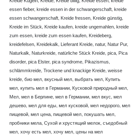
Kreide Kugeln
,
Kreide
,
Kreide billig
,
Kreide essen
,
kreide
essen fieber
,
kreide essen in der schwangerschaft
,
kreide
essen schwangerschaft
,
Kreide fressen
,
Kreide günstig
,
Kreide im Stück
,
Kreide kaufen
,
kreide ungemahlen
,
kreide
zum essen
,
kreide zum essen kaufen
,
Kreideberg
,
kreidefelsen
,
Kreidekalk
,
Lieferant Kreide
,
natur
,
Natur Pur
,
Naturkalk
,
Naturkreide
,
natürliche Stück Kreide
,
pica
,
Pica
disorder
,
pica Elster
,
pica syndrome
,
Pikazismus
,
schlämmkreide
,
Trockene und knackige Kreide
,
weisse
kreide
,
био мел
,
вкусный мел
,
выбрать мел
,
Купить
мел
,
купить мел в Германии
,
Кусковой природный мел
,
Мел
,
мел в Берлине
,
мел в Германии
,
мел вкус
,
мел
дешево
,
мел для еды
,
мел кусковой
,
мел недорого
,
мел
пищевой
,
мел цена
,
пищевой мел
,
покушать мел
,
пробники мела
,
Сухой и хрустящий мелок
,
съедобный
мел
,
хочу есть мел
,
хочу мел
,
цены на мел