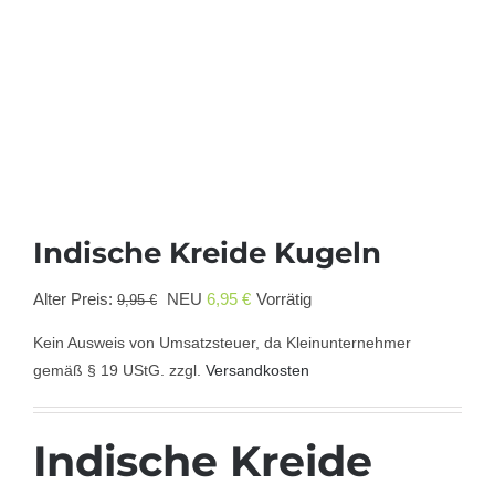
Indische Kreide Kugeln
Ursprünglicher
Aktueller
Alter Preis:
NEU
6,95
€
Vorrätig
9,95
€
Preis
Preis
Kein Ausweis von Umsatzsteuer, da Kleinunternehmer
war:
ist:
gemäß § 19 UStG.
zzgl.
Versandkosten
9,95 €
6,95 €.
Indische Kreide