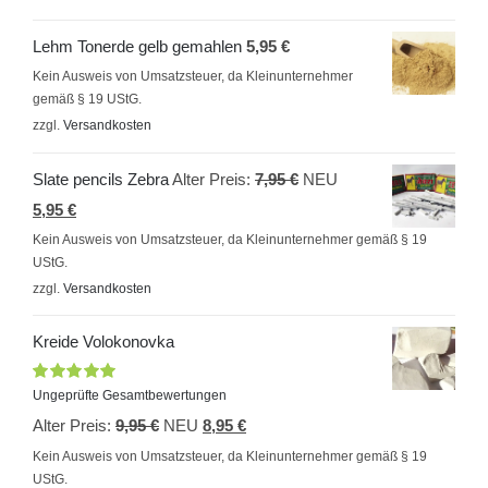
Lehm Tonerde gelb gemahlen
5,95
€
Kein Ausweis von Umsatzsteuer, da Kleinunternehmer
gemäß § 19 UStG.
zzgl.
Versandkosten
Ursprünglicher
Slate pencils Zebra
Alter Preis:
7,95
€
NEU
Aktueller
Preis
5,95
€
Preis
war:
Kein Ausweis von Umsatzsteuer, da Kleinunternehmer gemäß § 19
UStG.
ist:
7,95 €
zzgl.
Versandkosten
5,95 €.
Kreide Volokonovka
Bewertet
Ungeprüfte Gesamtbewertungen
mit
5.00
von
Ursprünglicher
Aktueller
Alter Preis:
9,95
€
NEU
8,95
€
5
Preis
Preis
Kein Ausweis von Umsatzsteuer, da Kleinunternehmer gemäß § 19
UStG.
war:
ist: