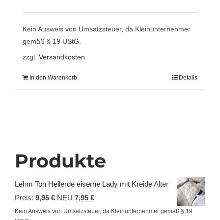
Preis
Preis
mit
5.00
von
5
war:
ist:
9,95 €
7,95 €.
Kein Ausweis von Umsatzsteuer, da Kleinunternehmer
gemäß § 19 UStG.
zzgl.
Versandkosten
In den Warenkorb
Details
Produkte
Lehm Ton Heilerde eiserne Lady mit Kreide
Alter
Ursprünglicher
Aktueller
Preis:
9,95
€
NEU
7,95
€
Preis
Preis
Kein Ausweis von Umsatzsteuer, da Kleinunternehmer gemäß § 19