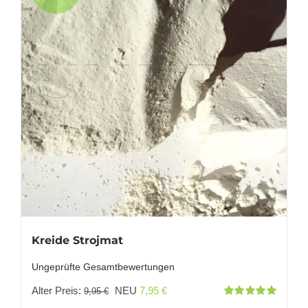
Kreide Strojmat
Ungeprüfte Gesamtbewertungen
Ursprünglicher
Aktueller
Alter Preis:
NEU
7,95
€
9,95
€
Bewertet