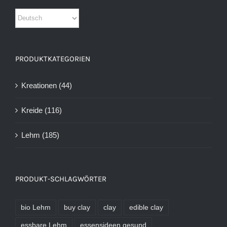
PRODUKTKATEGORIEN
Kreationen
(44)
Kreide
(116)
Lehm
(185)
PRODUKT-SCHLAGWÖRTER
bio Lehm
buy clay
clay
edible clay
essbare Lehm
essensideen gesund