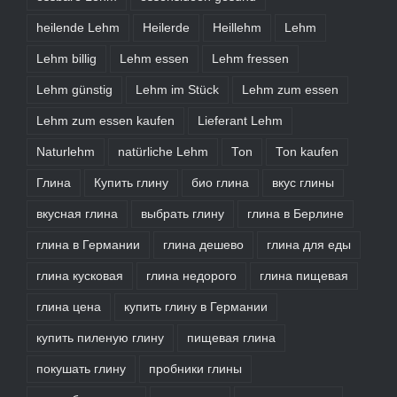
heilende Lehm
Heilerde
Heillehm
Lehm
Lehm billig
Lehm essen
Lehm fressen
Lehm günstig
Lehm im Stück
Lehm zum essen
Lehm zum essen kaufen
Lieferant Lehm
Naturlehm
natürliche Lehm
Ton
Ton kaufen
Глина
Купить глину
био глина
вкус глины
вкусная глина
выбрать глину
глина в Берлине
глина в Германии
глина дешево
глина для еды
глина кусковая
глина недорого
глина пищевая
глина цена
купить глину в Германии
купить пиленую глину
пищевая глина
покушать глину
пробники глины