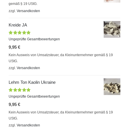
gemäß § 19 UStG.
zzgl.
Versandkosten
Kreide JA
Bewertet
Ungeprüfte Gesamtbewertungen
mit
5.00
von
9,95
€
5
Kein Ausweis von Umsatzsteuer, da Kleinunternehmer gemäß § 19
UStG.
zzgl.
Versandkosten
Lehm Ton Kaolin Ukraine
Bewertet
Ungeprüfte Gesamtbewertungen
mit
5.00
von
9,95
€
5
Kein Ausweis von Umsatzsteuer, da Kleinunternehmer gemäß § 19
UStG.
zzgl.
Versandkosten