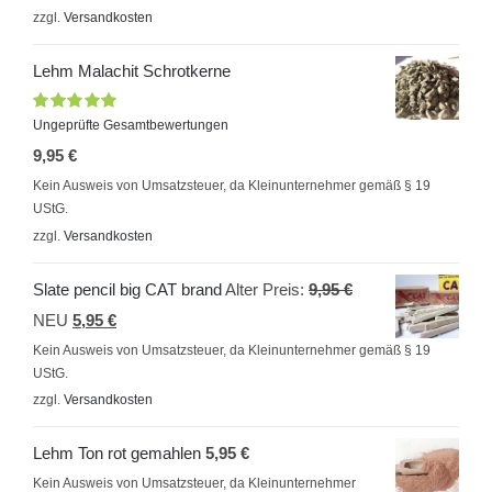
zzgl.
Versandkosten
9,95 €
8,95 €.
Lehm Malachit Schrotkerne
Bewertet
Ungeprüfte Gesamtbewertungen
mit
5.00
von
9,95
€
5
Kein Ausweis von Umsatzsteuer, da Kleinunternehmer gemäß § 19
UStG.
zzgl.
Versandkosten
Ursprünglicher
Slate pencil big CAT brand
Alter Preis:
9,95
€
Aktueller
Preis
NEU
5,95
€
Preis
war:
Kein Ausweis von Umsatzsteuer, da Kleinunternehmer gemäß § 19
UStG.
ist:
9,95 €
zzgl.
Versandkosten
5,95 €.
Lehm Ton rot gemahlen
5,95
€
Kein Ausweis von Umsatzsteuer, da Kleinunternehmer