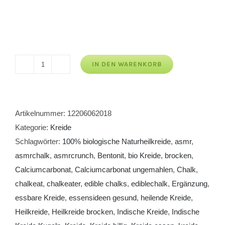
IN DEN WARENKORB
Indische
Kreide
Kugeln
Menge
Artikelnummer:
12206062018
Kategorie:
Kreide
Schlagwörter:
100% biologische Naturheilkreide
,
asmr
,
asmrchalk
,
asmrcrunch
,
Bentonit
,
bio Kreide
,
brocken
,
Calciumcarbonat
,
Calciumcarbonat ungemahlen
,
Chalk
,
chalkeat
,
chalkeater
,
edible chalks
,
ediblechalk
,
Ergänzung
,
essbare Kreide
,
essensideen gesund
,
heilende Kreide
,
Heilkreide
,
Heilkreide brocken
,
Indische Kreide
,
Indische