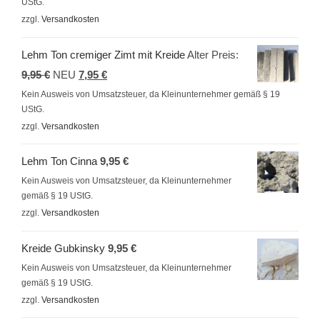
UStG.
war:
ist:
zzgl.
Versandkosten
9,95 €
7,95 €.
Lehm Ton cremiger Zimt mit Kreide
Alter Preis:
Ursprünglicher
Aktueller
9,95
€
NEU
7,95
€
Preis
Preis
Kein Ausweis von Umsatzsteuer, da Kleinunternehmer gemäß § 19
UStG.
war:
ist:
zzgl.
Versandkosten
9,95 €
7,95 €.
Lehm Ton Cinna
9,95
€
Kein Ausweis von Umsatzsteuer, da Kleinunternehmer
gemäß § 19 UStG.
zzgl.
Versandkosten
Kreide Gubkinsky
9,95
€
Kein Ausweis von Umsatzsteuer, da Kleinunternehmer
gemäß § 19 UStG.
zzgl.
Versandkosten