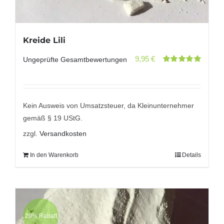
Kreide Lili
9,95
€
Ungeprüfte Gesamtbewertungen
Bewertet
mit
5.00
von
5
Kein Ausweis von Umsatzsteuer, da Kleinunternehmer
gemäß § 19 UStG.
zzgl.
Versandkosten
In den Warenkorb
Details
20% Rabatt