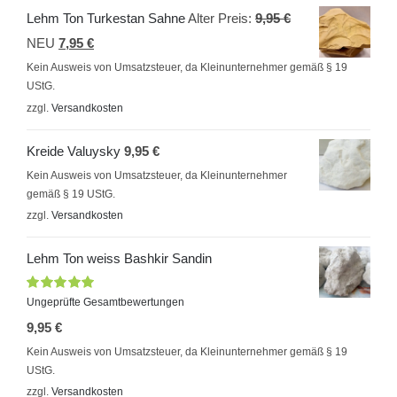
Ursprünglicher
Lehm Ton Turkestan Sahne
Alter Preis:
9,95
€
Aktueller
Preis
NEU
7,95
€
Preis
war:
Kein Ausweis von Umsatzsteuer, da Kleinunternehmer gemäß § 19
UStG.
ist:
9,95 €
zzgl.
Versandkosten
7,95 €.
Kreide Valuysky
9,95
€
Kein Ausweis von Umsatzsteuer, da Kleinunternehmer
gemäß § 19 UStG.
zzgl.
Versandkosten
Lehm Ton weiss Bashkir Sandin
Bewertet
Ungeprüfte Gesamtbewertungen
mit
5.00
von
9,95
€
5
Kein Ausweis von Umsatzsteuer, da Kleinunternehmer gemäß § 19
UStG.
zzgl.
Versandkosten