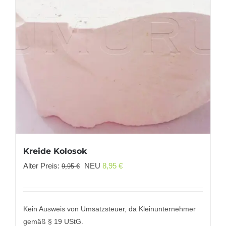
Kreide Kolosok
Ursprünglicher
Aktueller
Alter Preis:
NEU
8,95
€
9,95
€
Preis
Preis
war:
ist:
9,95 €
8,95 €.
Kein Ausweis von Umsatzsteuer, da Kleinunternehmer
gemäß § 19 UStG.