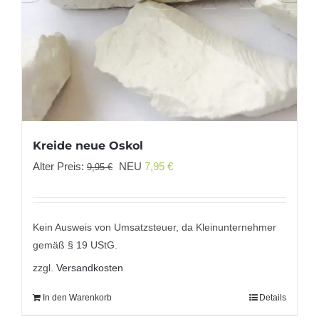
Kreide neue Oskol
Ursprünglicher
Aktueller
Alter Preis:
NEU
7,95
€
9,95
€
Preis
Preis
war:
ist:
9,95 €
7,95 €.
Kein Ausweis von Umsatzsteuer, da Kleinunternehmer
gemäß § 19 UStG.
zzgl.
Versandkosten
In den Warenkorb
Details