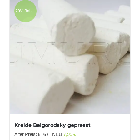
20% Rabatt
Kreide Belgorodsky gepresst
Ursprünglicher
Aktueller
Alter Preis:
NEU
7,95
€
9,95
€