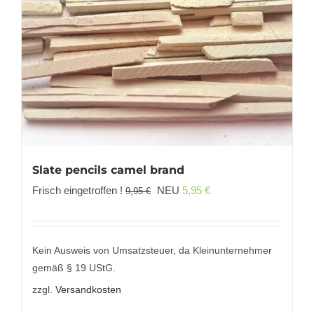
Slate pencils camel brand
Ursprünglicher
Aktueller
Frisch eingetroffen !
NEU
5,95
€
9,95
€
Preis
Preis
war:
ist:
9,95 €
5,95 €.
Kein Ausweis von Umsatzsteuer, da Kleinunternehmer
gemäß § 19 UStG.
zzgl.
Versandkosten