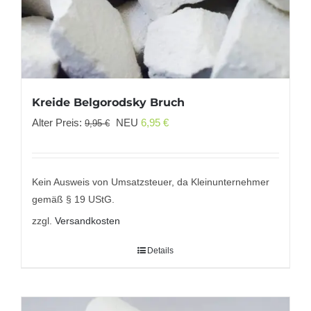
Kreide Belgorodsky Bruch
Ursprünglicher
Aktueller
Alter Preis:
NEU
6,95
€
9,95
€
Preis
Preis
war:
ist:
9,95 €
6,95 €.
Kein Ausweis von Umsatzsteuer, da Kleinunternehmer
gemäß § 19 UStG.
zzgl.
Versandkosten
Details