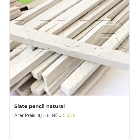
Slate pencil natural
Ursprünglicher
Aktueller
Alter Preis:
NEU
5,95
€
9,95
€
Preis
Preis
war:
ist: