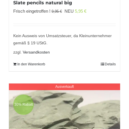
Slate pencils natural big
Ursprünglicher
Aktueller
Frisch eingetroffen !
NEU
5,95
€
9,95
€
Preis
Preis
war:
ist:
9,95 €
5,95 €.
Kein Ausweis von Umsatzsteuer, da Kleinunternehmer
gemäß § 19 UStG.
zzgl.
Versandkosten
In den Warenkorb
Details
Ausverkauft
30% Rabatt