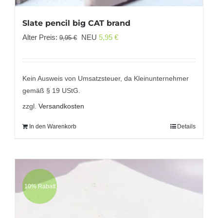
Slate pencil big CAT brand
Ursprünglicher
Aktueller
Alter Preis:
NEU
5,95
€
9,95
€
Preis
Preis
war:
ist:
9,95 €
5,95 €.
Kein Ausweis von Umsatzsteuer, da Kleinunternehmer
gemäß § 19 UStG.
zzgl.
Versandkosten
In den Warenkorb
Details
10% Rabatt