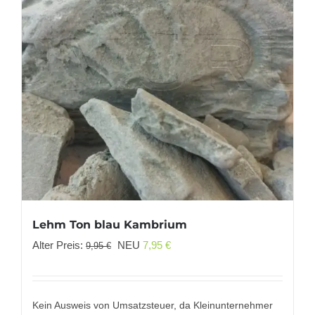
Lehm Ton blau Kambrium
Ursprünglicher
Aktueller
Alter Preis:
NEU
7,95
€
9,95
€
Preis
Preis
war:
ist:
9,95 €
7,95 €.
Kein Ausweis von Umsatzsteuer, da Kleinunternehmer