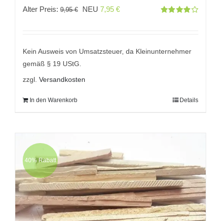
Ursprünglicher
Aktueller
Alter Preis:
NEU
7,95
€
9,95
€
Bewertet
Preis
Preis
mit
4.00
von 5
war:
ist:
9,95 €
7,95 €.
Kein Ausweis von Umsatzsteuer, da Kleinunternehmer
gemäß § 19 UStG.
zzgl.
Versandkosten
In den Warenkorb
Details
40% Rabatt