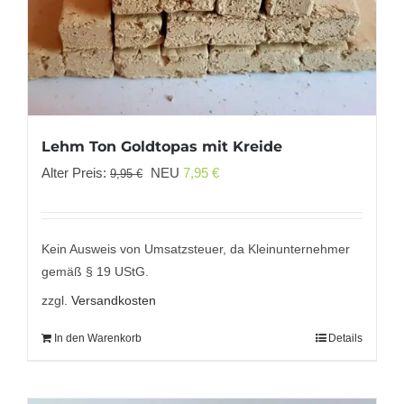
Lehm Ton Goldtopas mit Kreide
Ursprünglicher
Aktueller
Alter Preis:
NEU
7,95
€
9,95
€
Preis
Preis
war:
ist:
9,95 €
7,95 €.
Kein Ausweis von Umsatzsteuer, da Kleinunternehmer
gemäß § 19 UStG.
zzgl.
Versandkosten
In den Warenkorb
Details