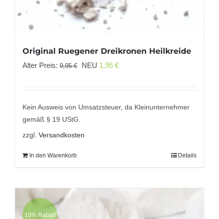
Original Ruegener Dreikronen Heilkreide
Ursprünglicher
Aktueller
Alter Preis:
NEU
1,95
€
9,95
€
Preis
Preis
war:
ist:
9,95 €
1,95 €.
Kein Ausweis von Umsatzsteuer, da Kleinunternehmer
gemäß § 19 UStG.
zzgl.
Versandkosten
In den Warenkorb
Details
10% Rabatt