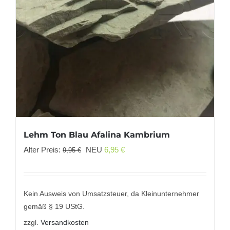
Lehm Ton Blau Afalina Kambrium
Ursprünglicher
Aktueller
Alter Preis:
NEU
6,95
€
9,95
€
Preis
Preis
war:
ist:
9,95 €
6,95 €.
Kein Ausweis von Umsatzsteuer, da Kleinunternehmer
gemäß § 19 UStG.
zzgl.
Versandkosten