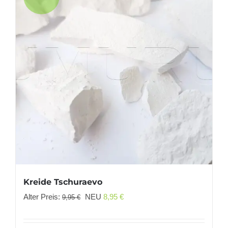
Kreide Tschuraevo
Ursprünglicher
Aktueller
Alter Preis:
NEU
8,95
€
9,95
€
Preis
Preis
war:
ist: