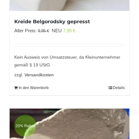
Kreide Belgorodsky gepresst
Ursprünglicher
Aktueller
Alter Preis:
NEU
7,95
€
9,95
€
Preis
Preis
war:
ist:
9,95 €
7,95 €.
Kein Ausweis von Umsatzsteuer, da Kleinunternehmer
gemäß § 19 UStG.
zzgl.
Versandkosten
In den Warenkorb
Details
20% Rabatt