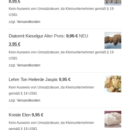
Aktueller
Preis
8,95
€
Preis
war:
Kein Ausweis von Umsatzsteuer, da Kleinunternehmer gemäß § 19
UStG.
ist:
9,95 €
zzgl.
Versandkosten
8,95 €.
Ursprünglicher
Diatomit Kieselgur
Alter Preis:
9,95
€
NEU
Aktueller
Preis
3,95
€
Preis
war:
Kein Ausweis von Umsatzsteuer, da Kleinunternehmer gemäß § 19
UStG.
ist:
9,95 €
zzgl.
Versandkosten
3,95 €.
Lehm Ton Heilerde Jaspis
9,95
€
Kein Ausweis von Umsatzsteuer, da Kleinunternehmer
gemäß § 19 UStG.
zzgl.
Versandkosten
Kreide Elen
9,95
€
Kein Ausweis von Umsatzsteuer, da Kleinunternehmer
gemäß § 19 UStG.