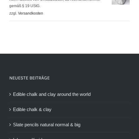
gemäß § 19 UStG.
war:
ist:
zzgl.
Versandkosten
9,95 €
7,95 €.
NEUESTE BEITRÄGE
Edible chalk and clay around the world
Edible chalk & clay
Slate pencils natural normal & big