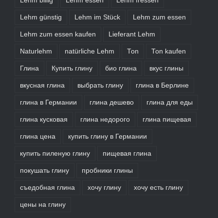
Lehm billig
Lehm essen
Lehm fressen
Lehm günstig
Lehm im Stück
Lehm zum essen
Lehm zum essen kaufen
Lieferant Lehm
Naturlehm
natürliche Lehm
Ton
Ton kaufen
Глина
Купить глину
био глина
вкус глины
вкусная глина
выбрать глину
глина в Берлине
глина в Германии
глина дешево
глина для еды
глина кусковая
глина недорого
глина пищевая
глина цена
купить глину в Германии
купить пиленую глину
пищевая глина
покушать глину
пробники глины
съедобная глина
хочу глину
хочу есть глину
цены на глину