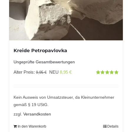
Kreide Petropavlovka
Ungeprüfte Gesamtbewertungen
Ursprünglicher
Aktueller
Alter Preis:
NEU
8,95
€
9,95
€
Bewertet
Preis
Preis
mit
5.00
von
5
war:
ist:
9,95 €
8,95 €.
Kein Ausweis von Umsatzsteuer, da Kleinunternehmer
gemäß § 19 UStG.
zzgl.
Versandkosten
In den Warenkorb
Details