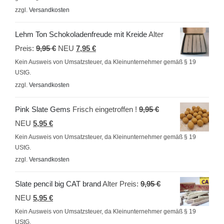
zzgl.
Versandkosten
Lehm Ton Schokoladenfreude mit Kreide
Alter
Ursprünglicher
Aktueller
Preis:
9,95
€
NEU
7,95
€
Preis
Preis
Kein Ausweis von Umsatzsteuer, da Kleinunternehmer gemäß § 19
UStG.
war:
ist:
zzgl.
Versandkosten
9,95 €
7,95 €.
Ursprünglicher
Pink Slate Gems
Frisch eingetroffen !
9,95
€
Aktueller
Preis
NEU
5,95
€
Preis
war:
Kein Ausweis von Umsatzsteuer, da Kleinunternehmer gemäß § 19
UStG.
ist:
9,95 €
zzgl.
Versandkosten
5,95 €.
Ursprünglicher
Slate pencil big CAT brand
Alter Preis:
9,95
€
Aktueller
Preis
NEU
5,95
€
Preis
war:
Kein Ausweis von Umsatzsteuer, da Kleinunternehmer gemäß § 19
UStG.