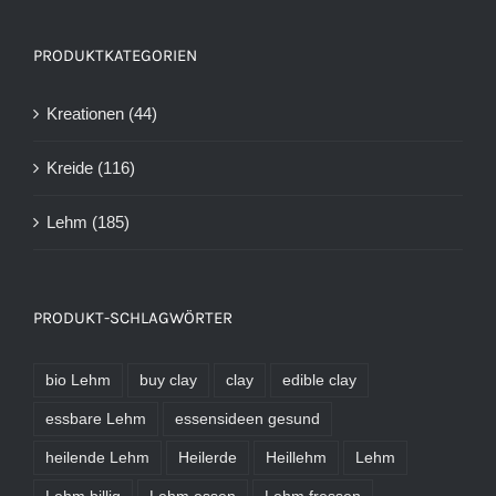
PRODUKTKATEGORIEN
Kreationen
(44)
Kreide
(116)
Lehm
(185)
PRODUKT-SCHLAGWÖRTER
bio Lehm
buy clay
clay
edible clay
essbare Lehm
essensideen gesund
heilende Lehm
Heilerde
Heillehm
Lehm