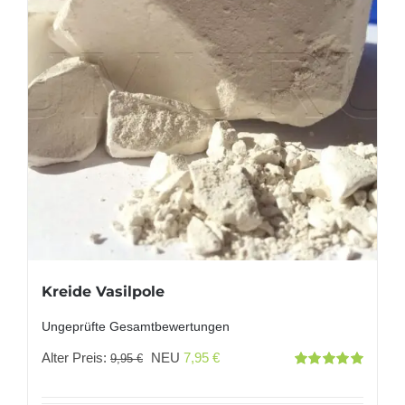
Kreide Vasilpole
Ungeprüfte Gesamtbewertungen
Ursprünglicher
Aktueller
Alter Preis:
NEU
7,95
€
9,95
€
Bewertet
Preis
Preis
mit
5.00
von