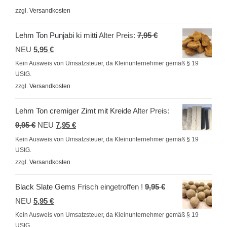
ist:
9,95 €
zzgl.
Versandkosten
5,95 €.
Ursprünglicher
Lehm Ton Punjabi ki mitti
Alter Preis:
7,95
€
Aktueller
Preis
NEU
5,95
€
Preis
war:
Kein Ausweis von Umsatzsteuer, da Kleinunternehmer gemäß § 19
UStG.
ist:
7,95 €
zzgl.
Versandkosten
5,95 €.
Lehm Ton cremiger Zimt mit Kreide
Alter Preis:
Ursprünglicher
Aktueller
9,95
€
NEU
7,95
€
Preis
Preis
Kein Ausweis von Umsatzsteuer, da Kleinunternehmer gemäß § 19
UStG.
war:
ist:
zzgl.
Versandkosten
9,95 €
7,95 €.
Ursprünglicher
Black Slate Gems
Frisch eingetroffen !
9,95
€
Aktueller
Preis
NEU
5,95
€
Preis
war:
Kein Ausweis von Umsatzsteuer, da Kleinunternehmer gemäß § 19
UStG.