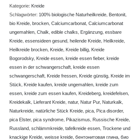
Kategorie:
Kreide
Schlagwörter:
100% biologische Naturheilkreide
,
Bentonit
,
bio Kreide
,
brocken
,
Calciumcarbonat
,
Calciumcarbonat
ungemahlen
,
Chalk
,
edible chalks
,
Ergänzung
,
essbare
Kreide
,
essensideen gesund
,
heilende Kreide
,
Heilkreide
,
Heilkreide brocken
,
Kreide
,
Kreide billig
,
Kreide
Bogorodsky
,
Kreide essen
,
kreide essen fieber
,
kreide
essen in der schwangerschaft
,
kreide essen
schwangerschaft
,
Kreide fressen
,
Kreide günstig
,
Kreide im
Stück
,
Kreide kaufen
,
kreide ungemahlen
,
kreide zum
essen
,
kreide zum essen kaufen
,
Kreideberg
,
kreidefelsen
,
Kreidekalk
,
Lieferant Kreide
,
natur
,
Natur Pur
,
Naturkalk
,
Naturkreide
,
natürliche Stück Kreide
,
pica
,
Pica disorder
,
pica Elster
,
pica syndrome
,
Pikazismus
,
Russische Kreide
,
Russland
,
schlämmkreide
,
tafelkreide essen
,
Trockene und
knackige Kreide
,
weisse kreide
,
бентонитовая глина
,
био