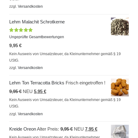
ist:
9,95 €
zzgl.
Versandkosten
5,95 €.
Lehm Malachit Schrotkerne
Bewertet
Ungeprüfte Gesamtbewertungen
mit
5.00
von
9,95
€
5
Kein Ausweis von Umsatzsteuer, da Kleinunternehmer gemäß § 19
UStG.
zzgl.
Versandkosten
Lehm Ton Terracotta Bricks
Frisch eingetroffen !
Ursprünglicher
Aktueller
9,95
€
NEU
5,95
€
Preis
Preis
Kein Ausweis von Umsatzsteuer, da Kleinunternehmer gemäß § 19
UStG.
war:
ist:
zzgl.
Versandkosten
9,95 €
5,95 €.
Ursprünglicher
Aktueller
Kreide Oreon
Alter Preis:
9,95
€
NEU
7,95
€
Preis
Preis
Kein Ausweis von Umsatzsteuer, da Kleinunternehmer