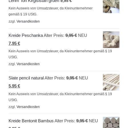
Lehm Ton Kirgisistan gruen
9,95
€
Kein Ausweis von Umsatzsteuer, da Kleinunternehmer
gemäß § 19 UStG.
zzgl.
Versandkosten
Ursprünglicher
Kreide Peschanka
Alter Preis:
9,95
€
NEU
Aktueller
Preis
7,95
€
Preis
war:
Kein Ausweis von Umsatzsteuer, da Kleinunternehmer gemäß § 19
UStG.
ist:
9,95 €
zzgl.
Versandkosten
7,95 €.
Ursprünglicher
Slate pencil natural
Alter Preis:
9,95
€
NEU
Aktueller
Preis
5,95
€
Preis
war:
Kein Ausweis von Umsatzsteuer, da Kleinunternehmer gemäß § 19
UStG.
ist:
9,95 €
zzgl.
Versandkosten
5,95 €.
Ursprünglicher
Kreide Bentonit Bambus
Alter Preis:
9,95
€
NEU